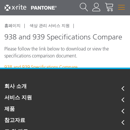
홈페이지
색상 관리 서비스 지원
938 and 939 Specifications Compare
Please follow the link below to download or view the
specifications comparison document.
938 and 939 Specifications Compare
회사 소개
서비스 지원
제품
참고자료