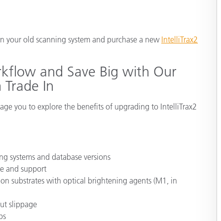
종이/페이퍼
일
건축 자재
-in your old scanning system and purchase a new
IntelliTrax2
내구재
kflow and Save Big with Our
m Trade In
age you to explore the benefits of upgrading to IntelliTrax2
ting systems and database versions
ce and support
n on substrates with optical brightening agents (M1, in
ut slippage
bs