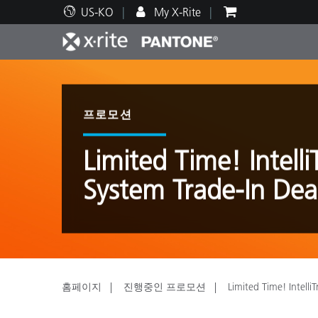
US-KO
My X-Rite
주요 제품
인쇄 및 패키징
기술 지원
교육 리소스
제품
페인트
서비
교육
프로모션
Limited Time! Intell
System Trade-In Dea
Brand
자동차
텍스
홈페이지
진행중인 프로모션
Limited Time! Intelli
화장