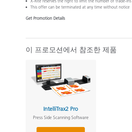
X-Rite reserves the right to limit the number of trade-ins
This offer can be terminated at any time without notice
Get Promotion Details
이 프로모션에서 참조한 제품
IntelliTrax2 Pro
Press Side Scanning Software