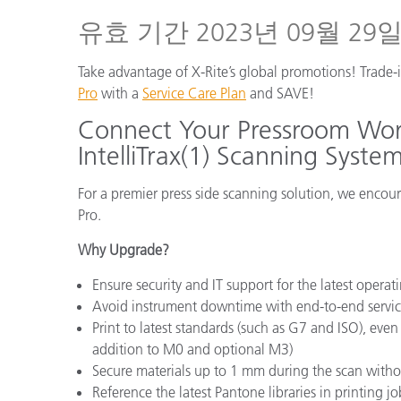
플라스틱
유효 기간 2023년 09월 29
Take advantage of X-Rite’s global promotions! Trade
Pro
with a
Service Care Plan
and SAVE!
Connect Your Pressroom Wor
IntelliTrax(1) Scanning Syste
For a premier press side scanning solution, we encour
Pro.
Why Upgrade?
Ensure security and IT support for the latest opera
Avoid instrument downtime with end-to-end servi
Print to latest standards (such as G7 and ISO), eve
addition to M0 and optional M3)
Secure materials up to 1 mm during the scan witho
Reference the latest Pantone libraries in printing jo