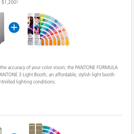
o $1,200!
종이/페이퍼
건축 자재
내구재
t the accuracy of your color vision; the PANTONE FORMULA
PANTONE 3 Light Booth, an affordable, stylish light booth
ntrolled lighting conditions.