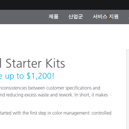
제품
산업군
서비스 지원
1
 카테고리
 및 코팅
스 및 유지보수
제품을 찾을 수 없나요?
OEM 디스플레이 및 프
X-Rite 코리아 연락
컨설팅 및 감사
제조사
진행중인 프로모션
 Starter Kits
온라인 스토어
소비재
e up to $1,200!
인기 다운로드
 Experience Center
타일
nconsistencies between customer specifications and
기타 리소스
nd reducing excess waste and rework. In short, it makes
식품 컬러 측정
생명과학
tarted with the first step in color management: controlled
소비자 가전제품
품 제조사