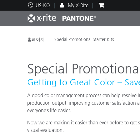
US-KO
My X-Rite
주요 제품
인쇄 및 패키징
기술 지원
교육 리소스
제품
페인트
서비
교육
홈페이지
Special Promotional Starter Kits
Special Promotional
Getting to Great Color – Sav
Brand
자동차
텍스
A good color management process can help resolve i
production output, improving customer satisfaction a
everyone’s life easier.
Now we are making it easier than ever before to get s
visual evaluation.
화장