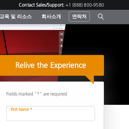
Contact Sales/Support:
+1 (888) 800-9580
교육 및 리소스
회사소개
연락처
린터
Relive the Experience
Fields marked "*" are required.
First Name *
공유