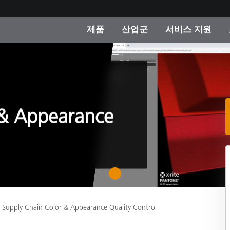
제품
산업군
서비스 지원
 카테고리
 및 코팅
스 및 유지보수
제품을 찾을 수 없나요?
OEM 디스플레이 및 프
X-Rite 코리아 연락
컨설팅 및 감사
제조사
진행중인 프로모션
온라인 스토어
 & Appearance
소비재
인기 다운로드
 Experience Center
타일
기타 리소스
식품 컬러 측정
1
생명과학
Supply Chain Color & Appearance Quality Control
소비자 가전제품
품 제조사