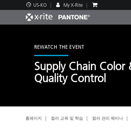
US-KO
My X-Rite
주요 제품
인쇄 및 패키징
기술 지원
교육 리소스
제품
페인트
서비
교육
REWATCH THE EVENT
Supply Chain Color
Quality Control
Brand
자동차
텍스
홈페이지
컬러 교육 및 학습
컬러 관리 웨비나
화장