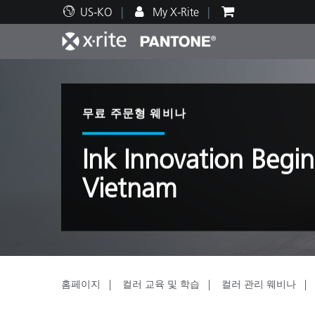
US-KO
My X-Rite
주요 제품
인쇄 및 패키징
기술 지원
교육 리소스
제품
페인트
서비
교육
무료 주문형 웨비나
Ink Innovation Begi
Vietnam
Brand
자동차
텍스
홈페이지
컬러 교육 및 학습
컬러 관리 웨비나
화장