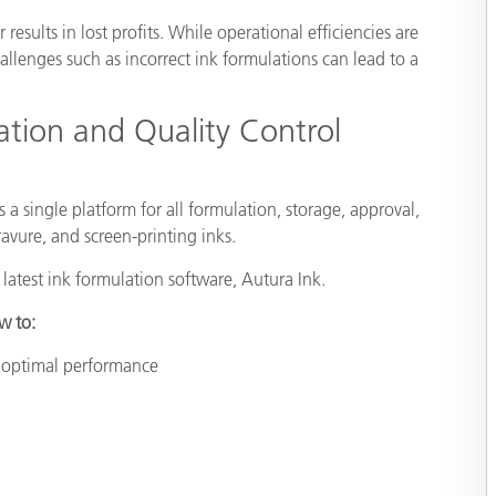
종이/페이퍼
esults in lost profits. While operational efficiencies are
allenges such as incorrect ink formulations can lead to a
건축 자재
내구재
tion and Quality Control
 a single platform for all formulation, storage, approval,
gravure, and screen-printing inks.
latest ink formulation software, Autura Ink.
w to:
r optimal performance