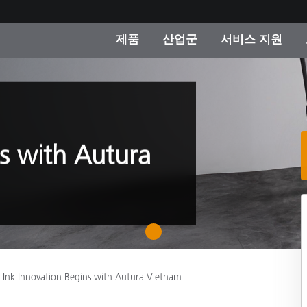
제품
산업군
서비스 지원
 카테고리
 및 코팅
스 및 유지보수
제품을 찾을 수 없나요?
OEM 디스플레이 및 프
X-Rite 코리아 연락
컨설팅 및 감사
제조사
진행중인 프로모션
온라인 스토어
ns with Autura
소비재
인기 다운로드
 Experience Center
타일
기타 리소스
식품 컬러 측정
1
생명과학
Ink Innovation Begins with Autura Vietnam
소비자 가전제품
품 제조사