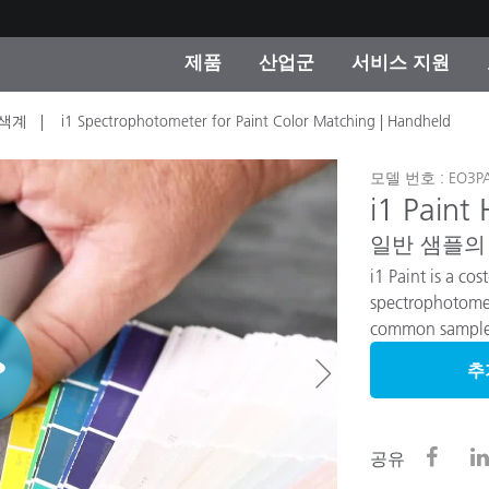
제품
산업군
서비스 지원
색계
i1 Spectrophotometer for Paint Color Matching | Handheld
 카테고리
 및 코팅
스 및 유지보수
제품을 찾을 수 없나요?
OEM 디스플레이 및 프
X-Rite 코리아 연락
컨설팅 및 감사
제조사
모델 번호 : EO3PA
진행중인 프로모션
i1 Paint
온라인 스토어
일반 샘플의
소비재
i1 Paint is a co
인기 다운로드
 Experience Center
spectrophotomete
타일
common samples,
기타 리소스
New
식품 컬러 측정
추
생명과학
공유
소비자 가전제품
품 제조사