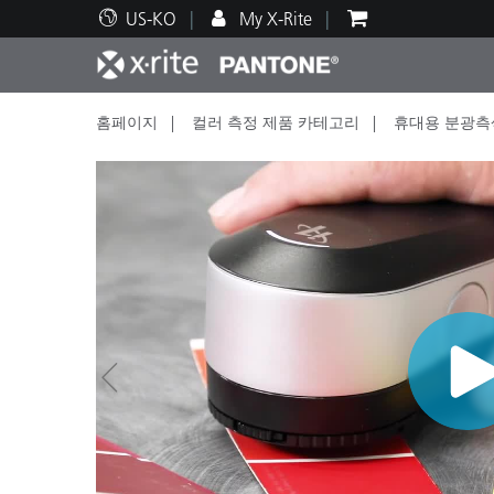
US-KO
My X-Rite
홈페이지
컬러 측정 제품 카테고리
휴대용 분광측
주요 제품
인쇄 및 패키징
기술 지원
교육 리소스
제품
페인트
서비
교육
New
Brand
자동차
텍스
화장