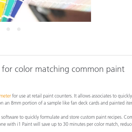
종이/페이퍼
건축 자재
내구재
5
6
 for color matching common paint
meter
for use at retail paint counters. It allows associates to quickly
 on an 8mm portion of a sample like fan deck cards and painted ite
t software to quickly formulate and store custom paint recipes. C
ne with i1 Paint will save up to 30 minutes per color match, reduc