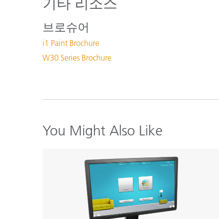
기타 리소스
브로슈어
i1 Paint Brochure
W30 Series Brochure
You Might Also Like