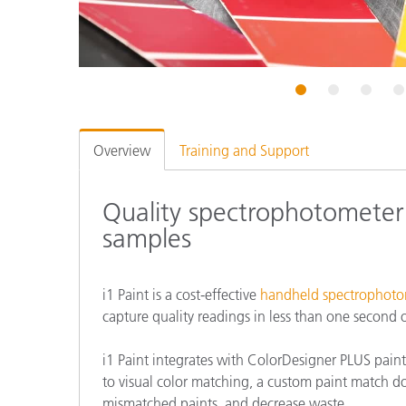
플라스틱
1
2
3
4
Overview
Training and Support
Quality spectrophotometer
samples
i1 Paint is a cost-effective
handheld spectrophoto
capture quality readings in less than one second
i1 Paint integrates with ColorDesigner PLUS pain
to visual color matching, a custom paint match do
mismatched paints, and decrease waste.