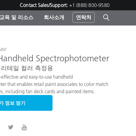
Contact Sales/Support:
+1 (888) 800-9580
교육 및 리소스
회사소개
연락처
린터
INT
 Handheld Spectrophotometer
 리테일 컬러 측정용
st-effective and easy-to-use handheld
r that enables retail paint associates to color match
 including fan deck cards and painted items.
가 정보 얻기