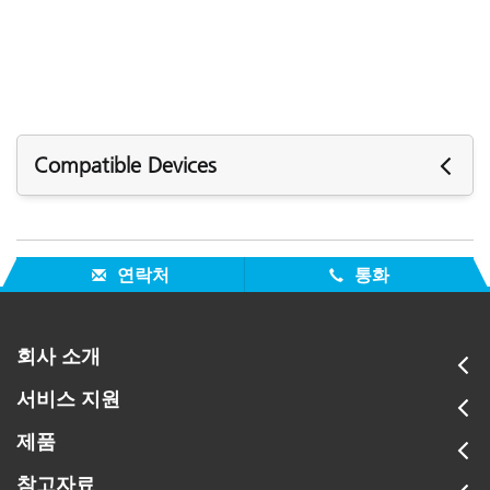
Compatible Devices
The following devices are compatible with the
Replacement Soft Case (MAC-31406-KIT)
연락처
통화
Portable Spectrophotometers:
MA-3C / MA-3W
회사 소개
MA-5C
서비스 지원
제품
참고자료