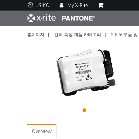
US-KO
My X-Rite
홈페이지
컬러 측정 제품 카테고리
X-Rite 부품
주요 제품
인쇄 및 패키징
기술 지원
교육 리소스
제품
페인트
서비
교육
Brand
자동차
텍스
1
Overview
화장