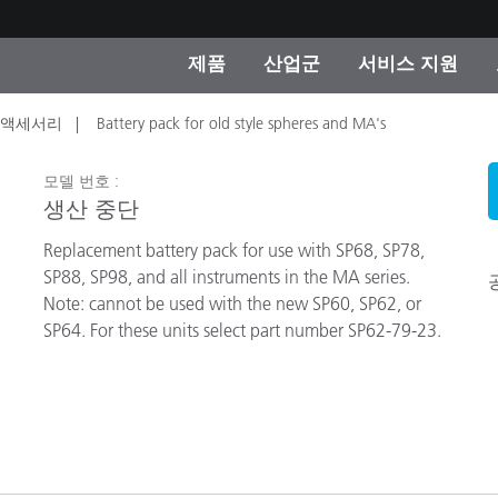
제품
산업군
서비스 지원
 및 액세서리
Battery pack for old style spheres and MA's
 카테고리
 및 코팅
스 및 유지보수
제품을 찾을 수 없나요?
OEM 디스플레이 및 프
X-Rite 코리아 연락
컨설팅 및 감사
제조사
모델 번호 :
진행중인 프로모션
생산 중단
온라인 스토어
Replacement battery pack for use with SP68, SP78,
소비재
SP88, SP98, and all instruments in the MA series.
인기 다운로드
Note: cannot be used with the new SP60, SP62, or
 Experience Center
SP64. For these units select part number SP62-79-23.
타일
기타 리소스
식품 컬러 측정
생명과학
소비자 가전제품
품 제조사