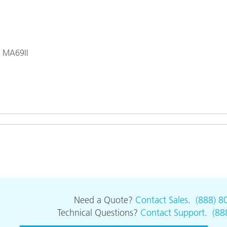
종이/페이퍼
건축 자재
내구재
, MA69II
Need a Quote?
Contact Sales
.
(888) 8
Technical Questions?
Contact Support
.
(88