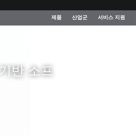
제품
산업군
서비스 지원
 카테고리
 및 코팅
스 및 유지보수
제품을 찾을 수 없나요?
OEM 디스플레이 및 프
X-Rite 코리아 연락
컨설팅 및 감사
제조사
진행중인 프로모션
온라인 스토어
 기반 소프
소비재
인기 다운로드
 Experience Center
타일
기타 리소스
식품 컬러 측정
생명과학
소비자 가전제품
품 제조사