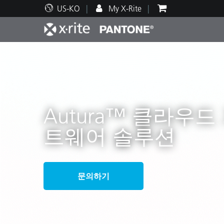
US-KO
My X-Rite
주요 제품
인쇄 및 패키징
기술 지원
교육 리소스
제품
페인트
서비
교육
Autura™ 클라우드
트웨어 솔루션
Brand
자동차
텍스
문의하기
화장