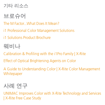
i1Profiler (i1Publish) v3.8.7
기타 리소스
X-Rite Device Services v3.0.150 (Mac Only)
브로슈어
X-Rite Device Services v3.1.133 (PC Only)
The M Factor...What Does It Mean?
X-Rite Device Services v3.0.128 (Mac Only)
i1 Professional Color Management Solutions
X-Rite Device Services v3.1.119 (PC Only)
i1 Solutions Product Brochure
지원 문서 :
웨비나
X-Rite Device Services Certificate Expiration - Windows 10
i1Devices and ProfileMaker 5 support
Calibration & Profiling with the i1Pro Family | X-Rite
Color Control Freak (Color Management eLearning
Effect of Optical Brightening Agents on Color
Course)
A Guide to Understanding Color | X-Rite Color Management
Connectivity Issues With USB 3.0
Whitepaper
모든 지원 보기
사례 연구
주요 교육
UNIMAC Improves Color with X-Rite Technology and Services
Online Training / eLearning:
| X-Rite Free Case Study
Color Theory Training: The Numbers of Color