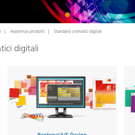
Carta
1
Materiali per l’edilizia
o
Assistenza prodotti
Standard cromatici digitali
Beni Durevoli
ci digitali