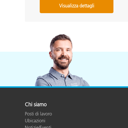
Visualizza dettagli
Chi siamo
Posti di lavoro
Ubicazioni
Notizie/Eventi