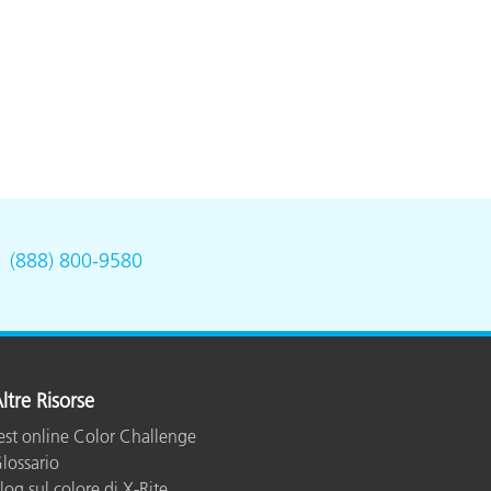
.
(888) 800-9580
ltre Risorse
est online Color Challenge
lossario
log sul colore di X-Rite