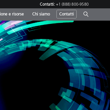
Contatti:
+1 (888) 800-9580
one e risorse
Chi siamo
Contatti
-
o
sumo