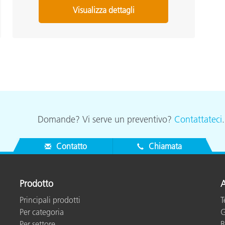
Visualizza dettagli
Domande? Vi serve un preventivo?
Contattateci
Contatto
Chiamata
Prodotto
A
Principali prodotti
T
Per categoria
G
Per settore
B