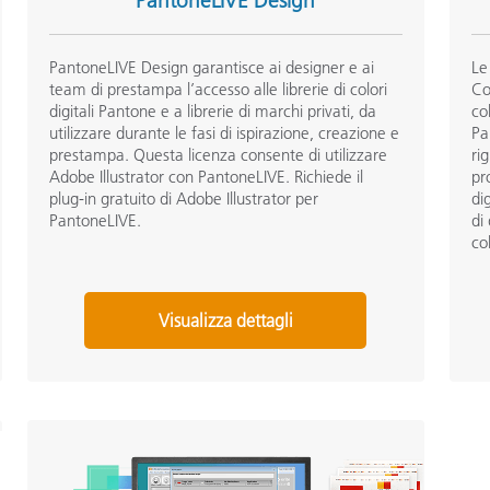
PantoneLIVE Design
PantoneLIVE Design garantisce ai designer e ai
Le
team di prestampa l’accesso alle librerie di colori
Co
digitali Pantone e a librerie di marchi privati, da
co
utilizzare durante le fasi di ispirazione, creazione e
Pa
prestampa. Questa licenza consente di utilizzare
ri
Adobe Illustrator con PantoneLIVE. Richiede il
pr
plug-in gratuito di Adobe Illustrator per
di
PantoneLIVE.
di
co
Visualizza dettagli