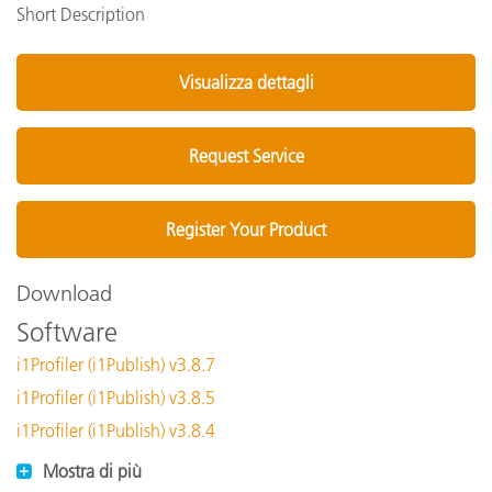
Short Description
Visualizza dettagli
Request Service
Register Your Product
Download
Software
i1Profiler (i1Publish) v3.8.7
i1Profiler (i1Publish) v3.8.5
i1Profiler (i1Publish) v3.8.4
Mostra di più