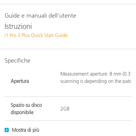
Guide e manuali dell'utente
Istruzioni
i1 Pro 3 Plus Quick Start Guide
Specifiche
Measurement aperture: 8 mm (0.31”)
Apertura
scanning is depending on the patch
Spazio su disco
2GB
disponibile
Calibrazione
Manual on external ceramic white re
Mostra di più