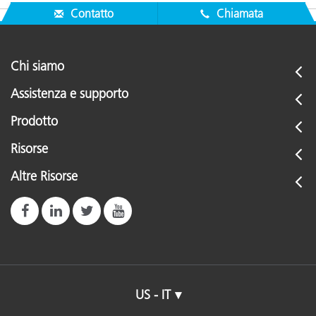
Contatto
Chiamata
Interfaccia di
USB 1.1
comunicazione
Chi siamo
Connettività
Powered USB port
Assistenza e supporto
Dimensioni
Prodotto
(lunghezza,
i1Pro device: 162 mm x 69 mm x 64 
Risorse
larghezza, altezza)
Altre Risorse
Risoluzione display
1024x768 pixels or higher
Livello di
Intermediate to Advanced
esperienza
Umidità
30 to 85% RH (non-condensing)
US - IT