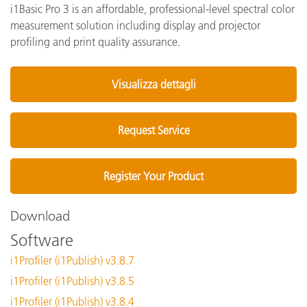
i1Basic Pro 3 is an affordable, professional-level spectral color
measurement solution including display and projector
profiling and print quality assurance.
Visualizza dettagli
Request Service
Register Your Product
Download
Software
i1Profiler (i1Publish) v3.8.7
i1Profiler (i1Publish) v3.8.5
i1Profiler (i1Publish) v3.8.4