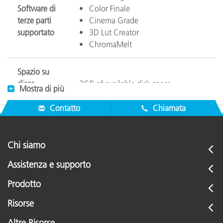
Software di
• Color Finale
terze parti
• Cinema Grade
supportato
• 3D Lut Creator
• ChromaMelt
Spazio su
disco
2GB of available disk space
Mostra di più
disponibile
Contatto
Chiamata
Supported Profile Formats
• DNG
Chi siamo
• ICC
Assistenza e supporto
Compatible Software
Prodotto
DNG and ICC Profiles
• Adobe® Lightroom® 2.0 or newer (Clas
Risorse
ColorChecker
• Adobe® Photoshop® Camera Raw 4.5 
Camera
Altre Risorse