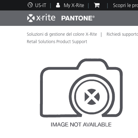
US-IT
My X-Rite
Scopri le p
Soluzioni di gestione del colore X-Rite
Richiedi support
Principali prodotti
Stampa e Packaging
Supporto tecnico
Risorse didattiche
Categ
Vernic
Assis
Form
Retail Solutions Product Support
Brand
Automotive
Tessil
Produ