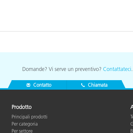
Carta
Materiali per l’edilizia
Beni Durevoli
Domande? Vi serve un preventivo?
Contattateci
Contatto
Chiamata
Prodotto
A
Principali prodotti
T
Per categoria
G
Per settore
B