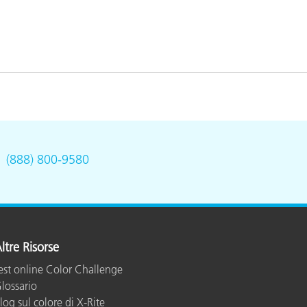
.
(888) 800-9580
ltre Risorse
est online Color Challenge
lossario
log sul colore di X-Rite