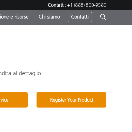
Contatti:
+1 (888) 800-9580
one e risorse
Chi siamo
Contatti
-
o
ndita al dettaglio
rvice
Register Your Product
sumo