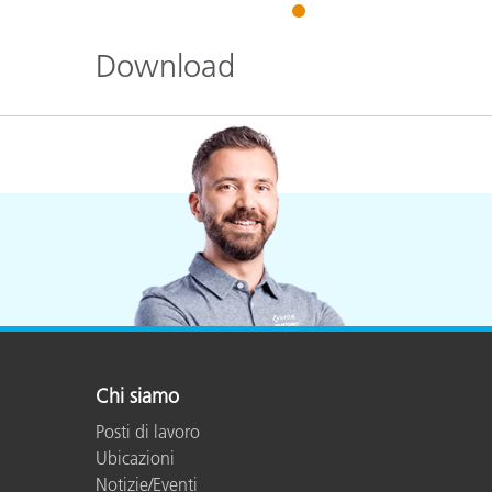
Plastica
1
Download
Chi siamo
Posti di lavoro
Ubicazioni
Notizie/Eventi