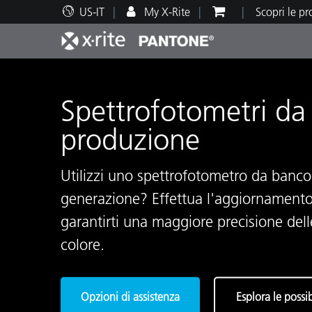
US-IT
My X-Rite
Scopri le p
Principali prodotti
Stampa e Packaging
Supporto tecnico
Risorse didattiche
Categ
Vernic
Assis
Form
Spettrofotometri da
produzione
Utilizzi uno spettrofotometro da banco
Brand
generazione? Effettua l'aggiornamento
Automotive
Tessil
garantirti una maggiore precisione dell
colore.
Produ
Opzioni di assistenza
Esplora le possi