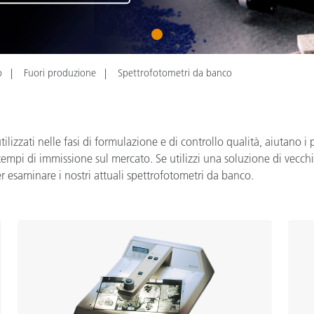
Carta
1
Materiali per l’edilizia
o
Fuori produzione
Spettrofotometri da banco
Beni Durevoli
lizzati nelle fasi di formulazione e di controllo qualità, aiutano i
e i tempi di immissione sul mercato. Se utilizzi una soluzione di vecc
r esaminare i nostri attuali spettrofotometri da banco.