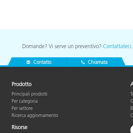
Domande? Vi serve un preventivo?
Contattateci
Contatto
Chiamata
Prodotto
A
Principali prodotti
T
Per categoria
G
Per settore
B
Ricerca aggiornamento
C
Risorse