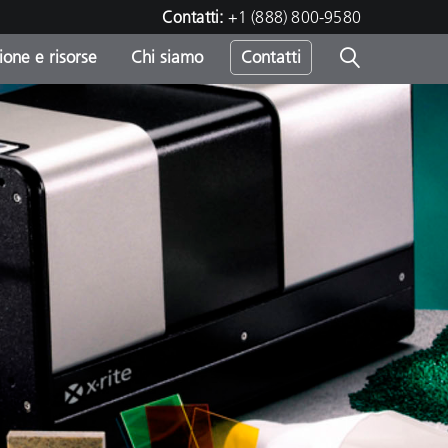
Contatti:
+1 (888) 800-9580
one e risorse
Chi siamo
Contatti
-
o
sumo