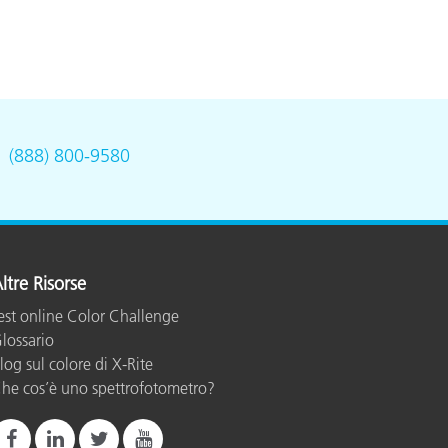
.
(888) 800-9580
ltre Risorse
est online Color Challenge
lossario
log sul colore di X-Rite
he cos’è uno spettrofotometro?