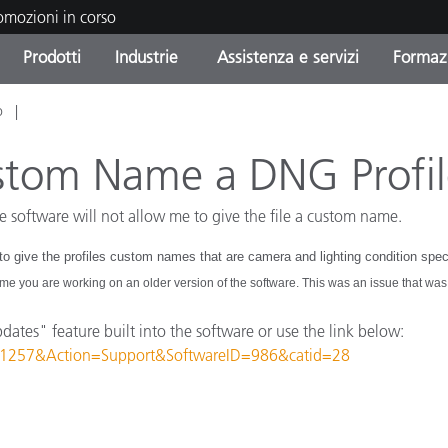
romozioni in corso
Prodotti
Industrie
Assistenza e servizi
Formazi
o
orie di Prodotto
i e Rivestimenti
tenza e manutenzione
azione
Prodotti fuori produzione 
OEM Display & Printer
Contatta il nostro team
Consulenze e audit
Trova il tuo aggiornament
Manufacturers
stom Name a DNG Profil
Promozioni in corso
 software will not allow me to give the file a custom name.
Online Store
Prodotti di Consumo
Le più scaricate
o give the profiles custom names that are camera and lighting condition specifi
Confezionati
 Experience Center
ame you are working on an older version of the software. This was an issue that was 
Altre risorse
e
dates" feature built into the software or use the link below:
ID=1257&Action=Support&SoftwareID=986&catid=28
Food Color Measurement
Biofarmaceutica
ttori di Cosmetici
Elettronica di Largo Con