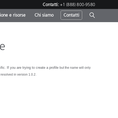
Contatti:
+1 (888) 800-9580
one e risorse
Chi siamo
Contatti
-
o
e
c. If you are trying to create a profile
but the name will only
resolved in version 1.0.2.
sumo