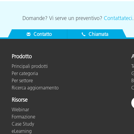
Carta
Domande? Vi serve un preventivo?
Contattateci
Materiali per l’edilizia
Contatto
Chiamata
Beni Durevoli
Prodotto
A
Principali prodotti
T
Per categoria
G
Per settore
B
Ricerca aggiornamento
C
Risorse
Webinar
Formazione
Case Study
eLearning