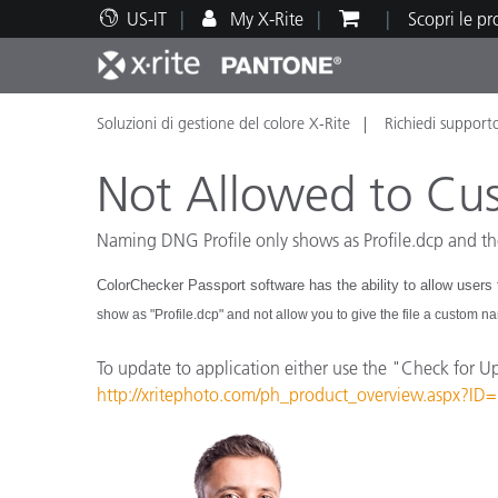
US-IT
My X-Rite
Scopri le p
Soluzioni di gestione del colore X-Rite
Richiedi support
Principali prodotti
Stampa e Packaging
Supporto tecnico
Risorse didattiche
Categ
Vernic
Assis
Form
Not Allowed to Cu
Naming DNG Profile only shows as Profile.dcp and the
ColorChecker Passport software has the ability to allow users t
Brand
show as "Profile.dcp" and not allow you to give the file a custom n
Automotive
Tessil
To update to application either use the "Check for Up
http://xritephoto.com/ph_product_overview.aspx?
Produ