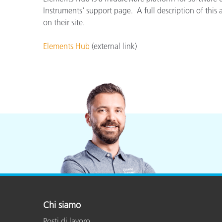
Plastica
Instruments' support page. A full description of this 
on their site.
Elements Hub
(external link)
Chi siamo
Posti di lavoro