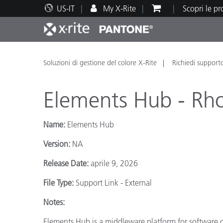
US-IT
My X-Rite
Scopri le p
Principali prodotti
Stampa e Packaging
Supporto tecnico
Risorse didattiche
Categ
Vernic
Assis
Form
Soluzioni di gestione del colore X-Rite
Richiedi support
Elements Hub - Rho
Name:
Elements Hub
Brand
Version:
NA
Automotive
Tessil
Release Date:
aprile 9, 2026
File Type:
Support Link - External
Notes:
Produ
Elements Hub is a middleware platform for software 