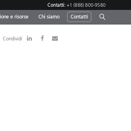
Contatti:
+1 (888) 800-9580
one e risorse
Chi siamo
Contatti
-
Condividi
o
sumo