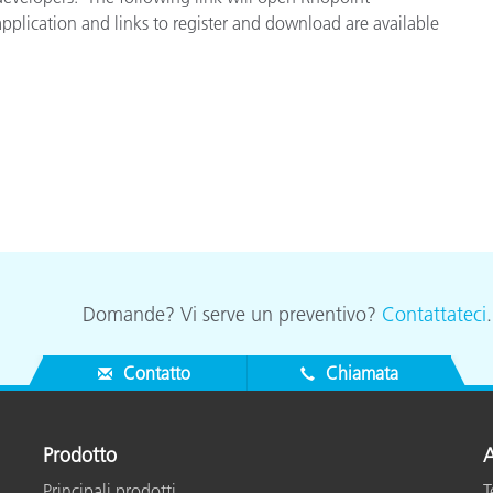
application and links to register and download are available
Carta
Materiali per l’edilizia
Beni Durevoli
Domande? Vi serve un preventivo?
Contattateci
Contatto
Chiamata
Prodotto
A
Principali prodotti
T