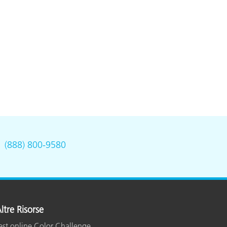
.
(888) 800-9580
ltre Risorse
est online Color Challenge