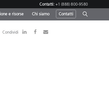
Contatti:
+1 (888) 800-9580
one e risorse
Chi siamo
Contatti
-
Condividi
o
sumo