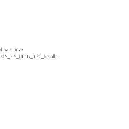
Carta
Materiali per l’edilizia
Beni Durevoli
al hard drive
le MA_3-5_Utility_3.20_Installer