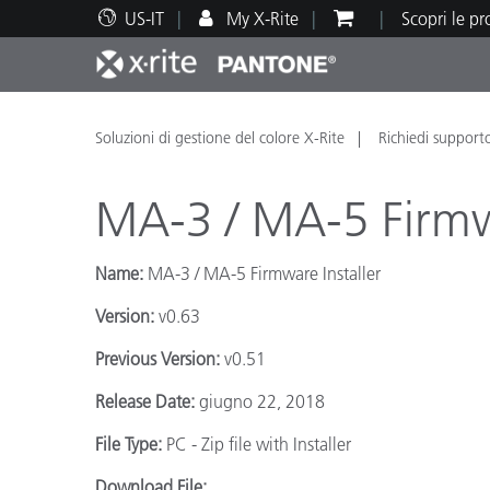
US-IT
My X-Rite
Scopri le p
Principali prodotti
Stampa e Packaging
Supporto tecnico
Risorse didattiche
Categ
Vernic
Assis
Form
Soluzioni di gestione del colore X-Rite
Richiedi support
MA-3 / MA-5 Firmwa
Name:
MA-3 / MA-5 Firmware Installer
Brand
Version:
v0.63
Automotive
Tessil
Previous Version:
v0.51
Release Date:
giugno 22, 2018
File Type:
PC - Zip file with Installer
Produ
Download File: