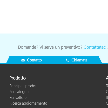
Domande? Vi serve un preventivo?
Contattateci
Contatto
Chiamata
Prodotto
A
Principali prodotti
T
Per categoria
G
Per settore
B
Ricerca aggiornamento
C