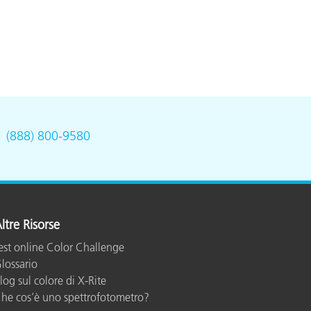
.
(888) 800-9580
ltre Risorse
est online Color Challenge
lossario
log sul colore di X-Rite
he cos’è uno spettrofotometro?