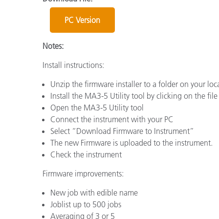
Plastica
PC Version
Notes:
Install instructions:
Unzip the firmware installer to a folder on your loc
Install the MA3-5 Utility tool by clicking on the fi
Open the MA3-5 Utility tool
Connect the instrument with your PC
Select “Download Firmware to Instrument”
The new Firmware is uploaded to the instrument.
Check the instrument
Firmware improvements:
New job with edible name
Joblist up to 500 jobs
Averaging of 3 or 5