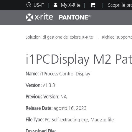
US-IT
My X-Rite
Scopri le p
Principali prodotti
Stampa e Packaging
Supporto tecnico
Risorse didattiche
Categ
Vernic
Assis
Form
Soluzioni di gestione del colore X-Rite
Richiedi support
i1PCDisplay M2 Pa
Name:
i1Process Control Display
Brand
Version:
v1.3.3
Automotive
Tessil
Previous Version:
NA
Release Date:
agosto 16, 2023
File Type:
PC Self-extracting exe, Mac Zip file
Produ
Download File: