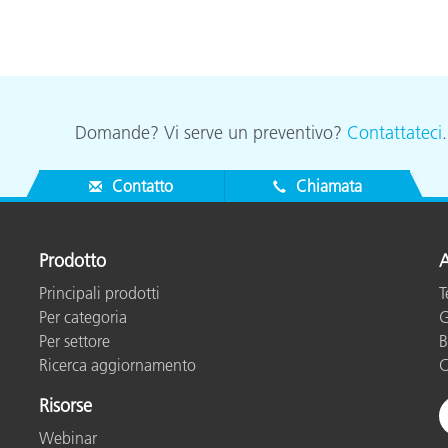
Domande? Vi serve un preventivo?
Contattateci
Contatto
Chiamata
Prodotto
A
Principali prodotti
T
Per categoria
G
Per settore
B
Ricerca aggiornamento
C
Risorse
Webinar