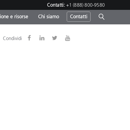
Contatti:
+1 (888) 800-9580
one e risorse
Chi siamo
Contatti
-
Condividi
o
sumo