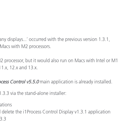
Carta
Materiali per l’edilizia
Beni Durevoli
 any displays...’ occurred with the previous version 1.3.1,
n Macs with M2 processors.
 processor, but it would also run on Macs with Intel or M1
1.x, 12.x and 13.x.
ocess Control v5.5.0
main application is already installed.
.3.3 via the stand-alone installer:
ations
delete the i1Process Control Display v1.3.1 application
.3.3