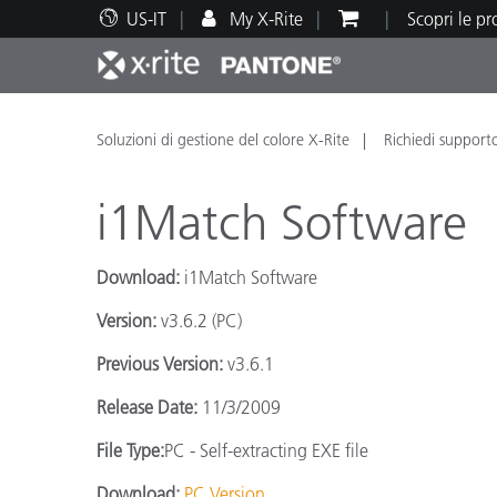
US-IT
My X-Rite
Scopri le p
Principali prodotti
Stampa e Packaging
Supporto tecnico
Risorse didattiche
Categ
Vernic
Assis
Form
Soluzioni di gestione del colore X-Rite
Richiedi support
i1Match Software
Download:
i1Match Software
Brand
Version:
v3.6.2 (PC)
Automotive
Tessil
Previous Version:
v3.6.1
Release Date:
11/3/2009
File Type:
PC - Self-extracting EXE file
Produ
Download:
PC Version