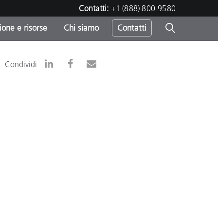
Contatti:
+1 (888) 800-9580
one e risorse
Chi siamo
Contatti
-
Condividi
o
sumo