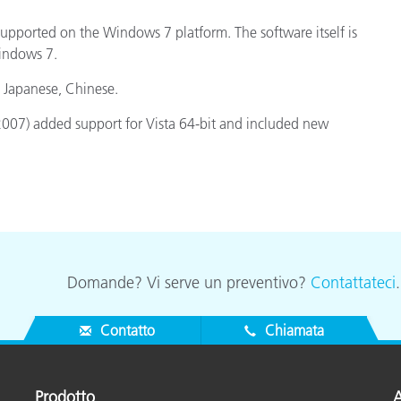
upported on the Windows 7 platform. The software itself is
Carta
Windows 7.
Materiali per l’edilizia
, Japanese, Chinese.
Beni Durevoli
/2007) added support for Vista 64-bit and included new
Domande? Vi serve un preventivo?
Contattateci
Contatto
Chiamata
Prodotto
A