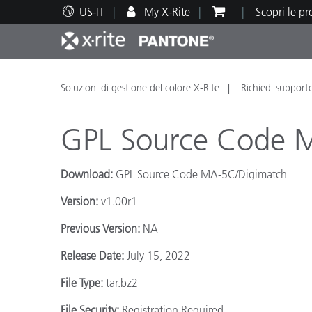
US-IT
My X-Rite
Scopri le p
Principali prodotti
Stampa e Packaging
Supporto tecnico
Risorse didattiche
Categ
Vernic
Assis
Form
Soluzioni di gestione del colore X-Rite
Richiedi support
GPL Source Code 
Download:
GPL Source Code MA-5C/Digimatch
Brand
Version:
v1.00r1
Automotive
Tessil
Previous Version:
NA
Release Date:
July 15, 2022
File Type:
tar.bz2
Produ
File Security:
Registration Required