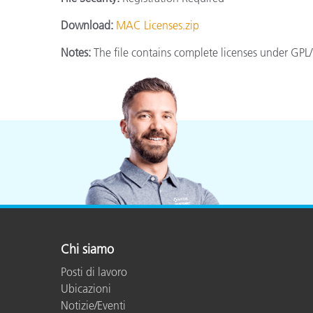
Plastica
Download:
MAC Licenses.zip
Notes:
The file contains complete licenses under G
Chi siamo
Posti di lavoro
Ubicazioni
Notizie/Eventi