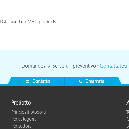
Carta
PL/LGPL used on MAC products
Materiali per l’edilizia
Beni Durevoli
Domande? Vi serve un preventivo?
Contattateci
Contatto
Chiamata
Prodotto
A
Principali prodotti
T
Per categoria
G
Per settore
B