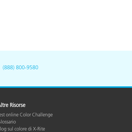
.
(888) 800-9580
ltre Risorse
est online Color Challenge
lossario
log sul colore di X-Rite