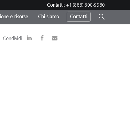
Contatti:
+1 (888) 800-9580
one e risorse
Chi siamo
Contatti
-
Condividi
o
sumo