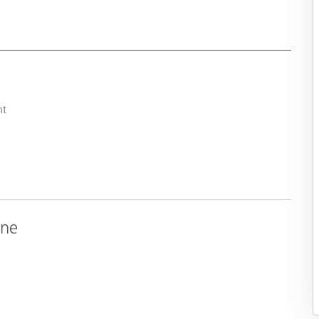
nt
one