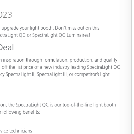
Carta
2023
Materiali per l’edilizia
 to upgrade your light booth. Don’t miss out on this
ctraLight QC or SpectraLight QC Luminaires!
Beni Durevoli
Deal
om inspiration through formulation, production, and quality
 off the list price of a new industry leading SpectraLight QC
 SpectraLight II, SpectraLight III, or competitor’s light
ion, the SpectraLight QC is our top-of-the-line light booth
e following benefits:
rvice technicians