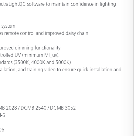
ectraLightQC software to maintain confidence in lighting
g system
ess remote control and improved daisy chain
mproved dimming functionality
ntrolled UV (minimum MI_uv).
tandards (3500K, 4000K and 5000K)
tallation, and training video to ensure quick installation and
/ DCMB 2028 / DCMB 2540 / DCMB 3052
M-5
06