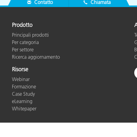
Contatto
Chiamata
Prodotto
A
Principali prodotti
T
Per categoria
G
Per settore
B
Ricerca aggiornamento
C
Risorse
Webinar
Formazione
Case Study
eLearning
Whitepaper