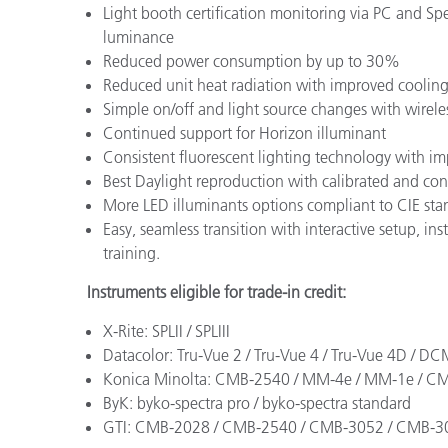
Light booth certification monitoring via PC and Sp
luminance
Reduced power consumption by up to 30%
Reduced unit heat radiation with improved coolin
Simple on/off and light source changes with wirel
Continued support for Horizon illuminant
Consistent fluorescent lighting technology with i
Best Daylight reproduction with calibrated and co
More LED illuminants options compliant to CIE s
Easy, seamless transition with interactive setup, ins
training.
Instruments eligible for trade-in credit:
X-Rite: SPLII / SPLIII
Datacolor: Tru-Vue 2 / Tru-Vue 4 / Tru-Vue 4D 
Konica Minolta: CMB-2540 / MM-4e / MM-1e / C
ByK: byko-spectra pro / byko-spectra standard
GTI: CMB-2028 / CMB-2540 / CMB-3052 / CMB-3