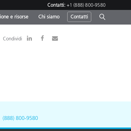
Contatti:
+1 (888) 800-9580
one e risorse
Chi siamo
Contatti
-
Condividi
o
.
(888) 800-9580
sumo