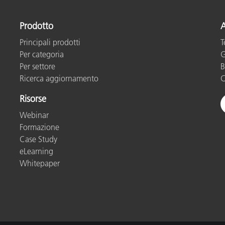
Carta
Prodotto
A
Materiali per l’edilizia
Principali prodotti
T
Per categoria
G
Beni Durevoli
Per settore
B
Ricerca aggiornamento
C
Risorse
Webinar
Formazione
Case Study
eLearning
Whitepaper