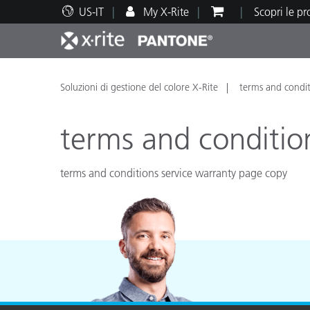
US-IT
My X-Rite
Scopri le p
Principali prodotti
Stampa e Packaging
Supporto tecnico
Risorse didattiche
Categ
Vernic
Assis
Form
Soluzioni di gestione del colore X-Rite
terms and condit
terms and conditio
terms and conditions service warranty page copy
Brand
Automotive
Tessil
Produ