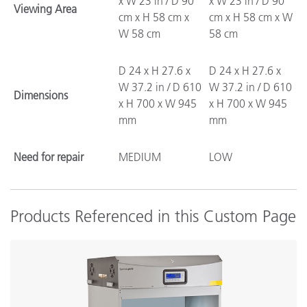
x W 23 in / D 90
x W 23 in / D 90
Viewing Area
cm x H 58 cm x
cm x H 58 cm x W
W 58 cm
58 cm
D 24 x H 27.6 x
D 24 x H 27.6 x
W 37.2 in / D 610
W 37.2 in / D 610
Dimensions
x H 700 x W 945
x H 700 x W 945
mm
mm
Need for repair
MEDIUM
LOW
Products Referenced in this Custom Page