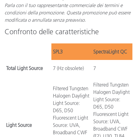
Parla con il tuo rappresentante commerciale dei termini e
condizioni della promozione. Questa promozione può essere
modificata o annullata senza preavviso.
Confronto delle caratteristiche
SPL3
SpectraLight QC
Total Light Source
7 (Hz obsolete)
7
Filtered Tungsten
Filtered Tungsten
Halogen Daylight
Halogen Daylight
Light Source:
Light Source:
D65, D50
D65, D50
Fluorescent Light
Fluorescent Light
Source: UVA,
Light Source
Source: UVA,
Broadband CWF
Broadband CWF
(F2), U30, TL84