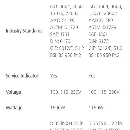
ISO: 3664, 3668,
ISO: 3664, 3668,
13076, 23603
13076, 23603
AATCC: EP9
AATCC: EP9
ASTM: D1729
ASTM: D1729
Industry Standards
SAE: J361
SAE: J361
DIN: 6173
DIN: 6173
CIE: S012/E, 51.2
CIE: S012/E, 51.2
BSI: BS 950 Pt.2
BSI: BS 950 Pt.2
Service Indicator
Yes
Yes
Voltage
100, 115, 230V
100, 115, 230V
Wattage
1600W
1150W
D 35 in x H 23 in
D 35 in x H 23 in