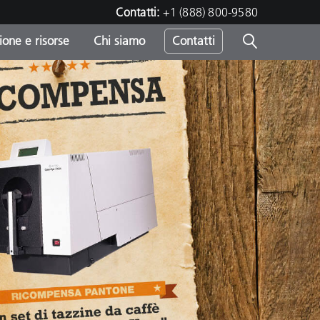
Contatti:
+1 (888) 800-9580
one e risorse
Chi siamo
Contatti
-
o
sumo