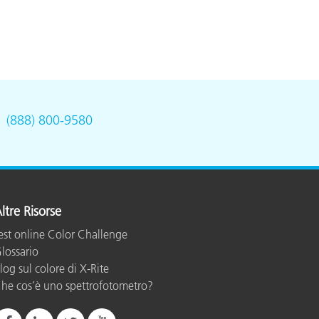
.
(888) 800-9580
ltre Risorse
est online Color Challenge
lossario
log sul colore di X-Rite
he cos’è uno spettrofotometro?