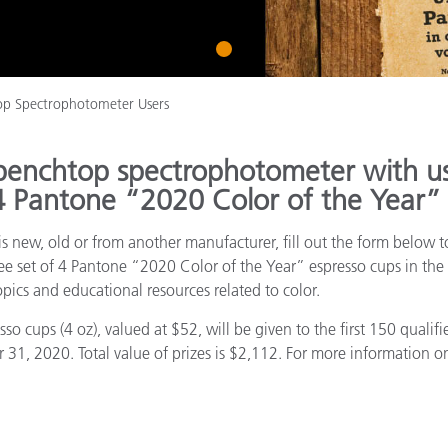
Carta
1
Materiali per l’edilizia
p Spectrophotometer Users
Beni Durevoli
benchtop spectrophotometer with us
 4 Pantone “2020 Color of the Year”
s new, old or from another manufacturer, fill out the form below to
ree set of 4 Pantone “2020 Color of the Year” espresso cups in the 
pics and educational resources related to color.
o cups (4 oz), valued at $52, will be given to the first 150 quali
, 2020. Total value of prizes is $2,112. For more information on