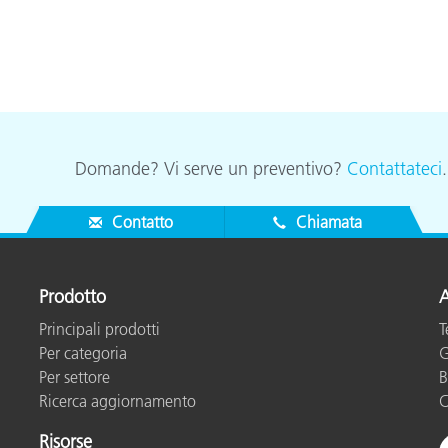
Domande? Vi serve un preventivo?
Contattateci
Contatto
Chiamata
Prodotto
A
Principali prodotti
T
Per categoria
G
Per settore
B
Ricerca aggiornamento
C
Risorse