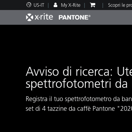
US-IT
My X-Rite
Scopri le p
Principali prodotti
Stampa e Packaging
Supporto tecnico
Risorse didattiche
Categ
Vernic
Assis
Form
Avviso di ricerca: Ut
spettrofotometri da
Brand
Automotive
Tessil
Registra il tuo spettrofotometro da ban
set di 4 tazzine da caffè Pantone "202
Produ