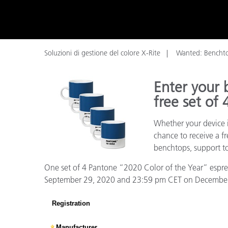
Plastica
Soluzioni di gestione del colore X-Rite
Wanted: Benchto
Enter your 
free set of
Whether your device i
chance to receive a f
benchtops, support to
One set of 4 Pantone “2020 Color of the Year” espress
September 29, 2020 and 23:59 pm CET on December 31