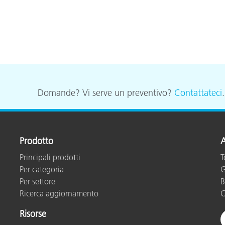
Domande? Vi serve un preventivo?
Contattateci
Prodotto
A
Principali prodotti
T
Per categoria
G
Per settore
B
Ricerca aggiornamento
C
Risorse