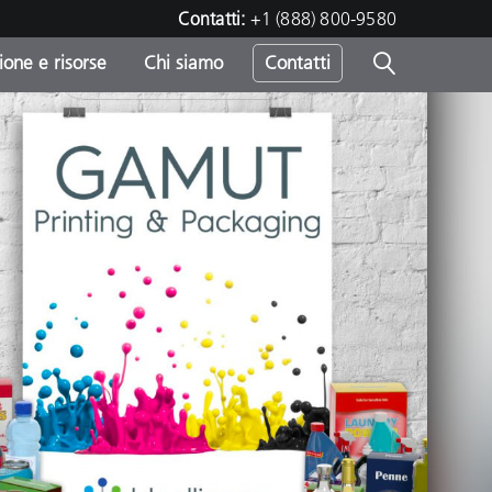
Contatti:
+1 (888) 800-9580
one e risorse
Chi siamo
Contatti
-
o
sumo