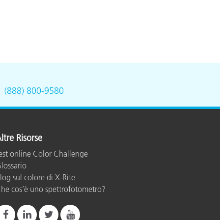
.
(888) 800-9580
ltre Risorse
est online Color Challenge
lossario
log sul colore di X-Rite
he cos’è uno spettrofotometro?