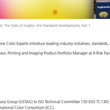
Carta
1
Materiali per l’edilizia
ast: The State of Graphic Arts Standards Developments, Part 1
Beni Durevoli
one Color Experts introduce leading industry initiatives, standards,
leur, Printing and Imaging Product Portfolio Manager at X-Rite Pant
visory Group (USTAG) to ISO Technical Committee 130 (ISO TC130) th
national Color Consortium (ICC).