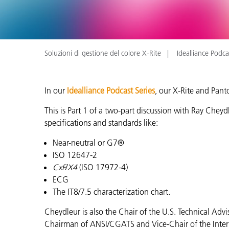
Plastica
Soluzioni di gestione del colore X-Rite
Idealliance Podc
In our
Idealliance Podcast Series
, our X-Rite and Pant
This is Part 1 of a two-part discussion with Ray Cheyd
specifications and standards like:
Near-neutral or G7®
ISO 12647-2
CxF
/
X4
(ISO 17972-4)
ECG
The IT8/7.5 characterization chart.
Cheydleur is also the Chair of the U.S. Technical Ad
Chairman of ANSI/CGATS and Vice-Chair of the Inter