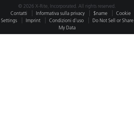
© 2026 X-Rite, Incorporated. All rights reserved.
Contatti
Informativa sulla privacy
$name
Cookie
Settings
Imprint
Condizioni d'uso
Do Not Sell or Share
My Data