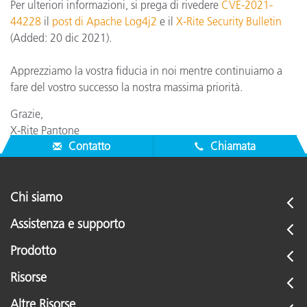
Per ulteriori informazioni, si prega di rivedere
CVE-2021-
44228
il
post di Apache Log4j2
e il
X-Rite Security Bulletin
(Added: 20 dic 2021).
Apprezziamo la vostra fiducia in noi mentre continuiamo a
fare del vostro successo la nostra massima priorità.
Grazie,
X-Rite Pantone
Contatto
Chiamata
Chi siamo
Assistenza e supporto
Prodotto
Risorse
Altre Risorse