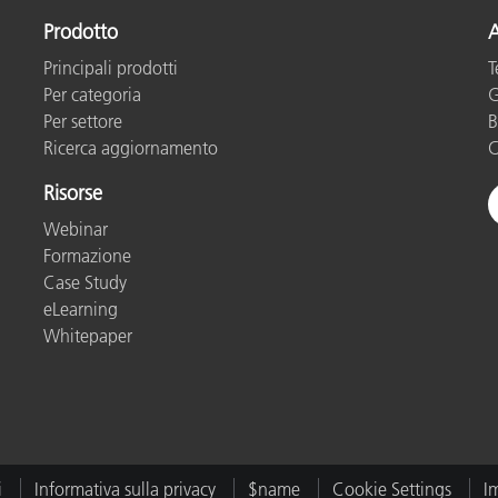
Prodotto
A
Carta
Principali prodotti
T
Materiali per l’edilizia
Per categoria
G
Per settore
B
Beni Durevoli
Ricerca aggiornamento
C
Risorse
Webinar
Formazione
Case Study
eLearning
Whitepaper
i
Informativa sulla privacy
$name
Cookie Settings
I