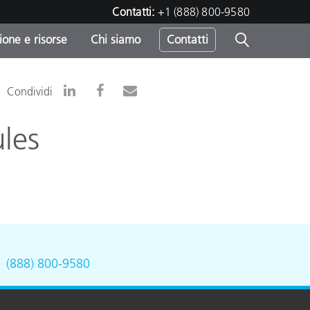
Contatti:
+1 (888) 800-9580
one e risorse
Chi siamo
Contatti
-
Condividi
o
les
.
(888) 800-9580
sumo