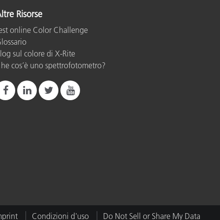
ltre Risorse
est online Color Challenge
lossario
log sul colore di X-Rite
he cos’è uno spettrofotometro?
mprint
Condizioni d'uso
Do Not Sell or Share My Data