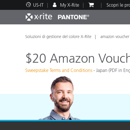
US-IT
My X-Rite
Scopri le p
Principali prodotti
Stampa e Packaging
Supporto tecnico
Risorse didattiche
Categ
Vernic
Assis
Form
Soluzioni di gestione del colore X-Rite
amazon voucher
$20 Amazon Vouche
Sweepstake Terms and Conditions
- Japan (PDF in Eng
Brand
Automotive
Tessil
Produ