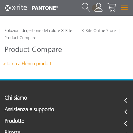
1
Soluzioni di gestione del colore X-Rite
X-Rite Online Store
Product Compare
Product Compare
<Torna a Elenco prodotti
Chi siamo
Assistenza e supporto
Prodotto
Risorse