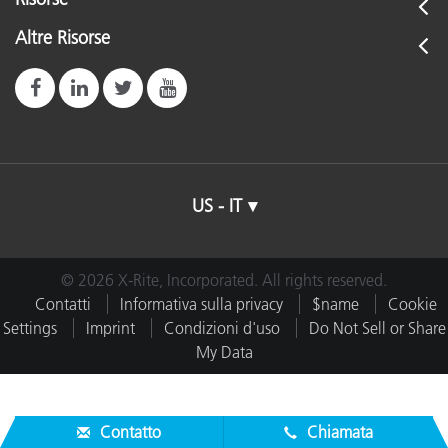
Altre Risorse
US - IT
© 2026 X-Rite, Incorporated. All rights reserved.
Contatti
Informativa sulla privacy
$name
Cookie
Settings
Imprint
Condizioni d'uso
Do Not Sell or Share
My Data
Contatto
Chiamata