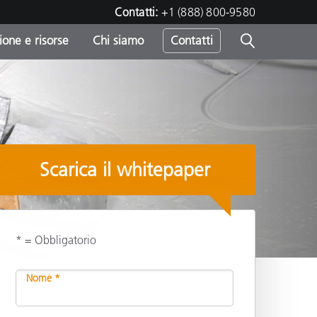
Contatti:
+1 (888) 800-9580
one e risorse
Chi siamo
Contatti
-
o
Scarica il whitepaper
* = Obbligatorio
Nome *
Condividi
sumo