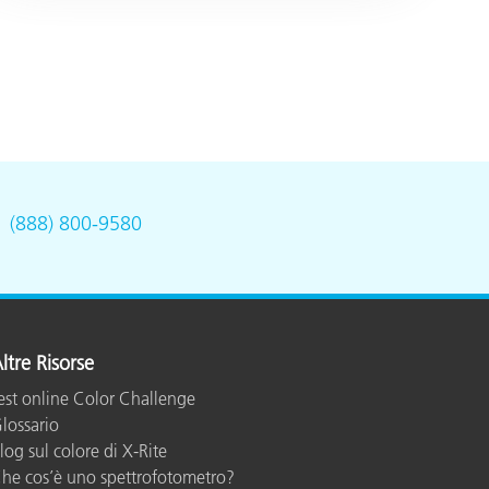
.
(888) 800-9580
ltre Risorse
est online Color Challenge
lossario
log sul colore di X-Rite
he cos’è uno spettrofotometro?