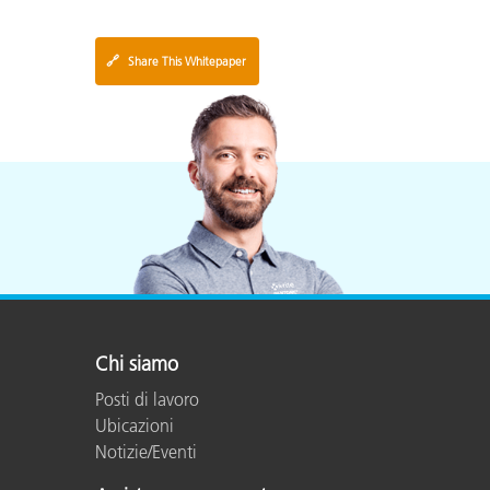
🔗
Share This Whitepaper
Chi siamo
Posti di lavoro
Ubicazioni
Notizie/Eventi