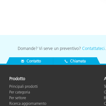
Domande? Vi serve un preventivo?
Contattateci
Contatto
Chiamata
Prodotto
A
Principali prodotti
T
Per categoria
G
Per settore
B
Ricerca aggiornamento
C