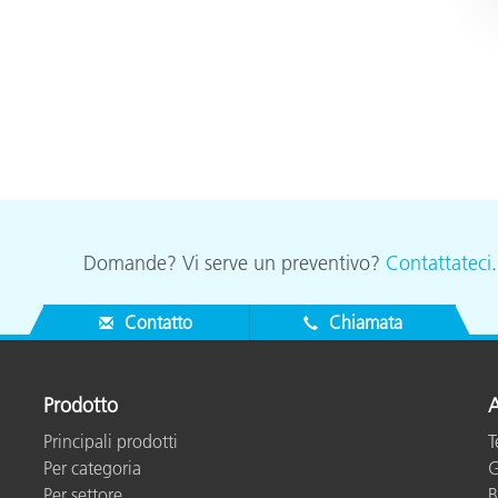
Domande? Vi serve un preventivo?
Contattateci
Contatto
Chiamata
Prodotto
A
Principali prodotti
T
Per categoria
G
Per settore
B