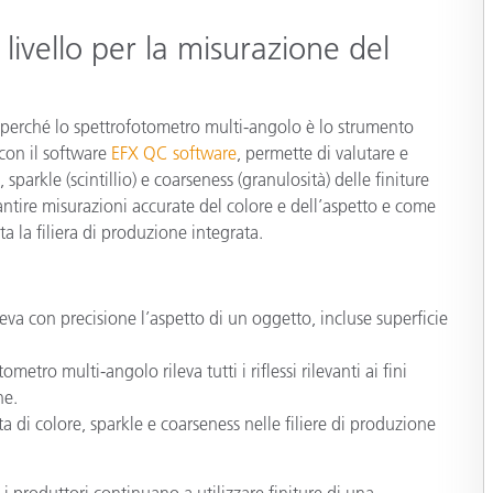
livello per la misurazione del
Carta
Materiali per l’edilizia
 perché lo spettrofotometro multi-angolo è lo strumento
Beni Durevoli
o con il software
EFX QC software
, permette di valutare e
 sparkle (scintillio) e coarseness (granulosità) delle finiture
antire misurazioni accurate del colore e dell’aspetto e come
ta la filiera di produzione integrata.
va con precisione l’aspetto di un oggetto, incluse superficie
etro multi-angolo rileva tutti i riflessi rilevanti ai fini
ne.
 di colore, sparkle e coarseness nelle filiere di produzione
i produttori continuano a utilizzare finiture di una