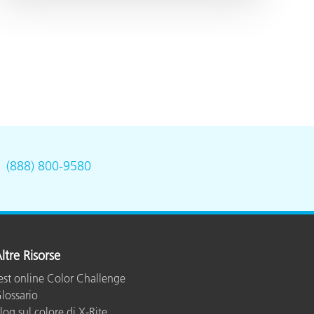
.
(888) 800-9580
ltre Risorse
est online Color Challenge
lossario
log sul colore di X-Rite