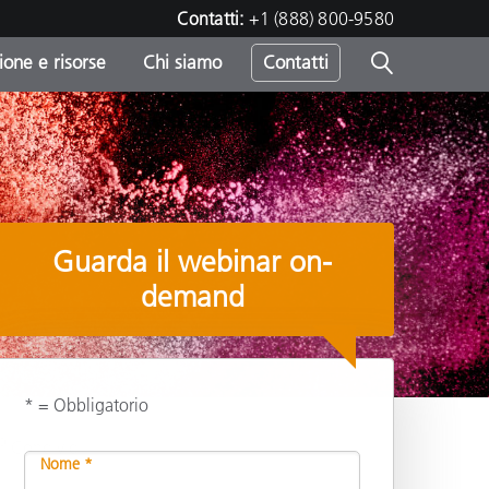
Contatti:
+1 (888) 800-9580
one e risorse
Chi siamo
Contatti
-
o
Guarda il webinar on-
demand
* = Obbligatorio
ro
Condividi
Nome *
sumo