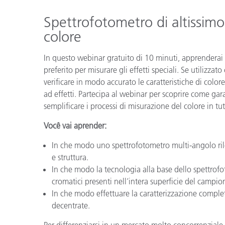
Plastica
Spettrofotometro di altissimo 
colore
In questo webinar gratuito di 10 minuti, apprenderai
preferito per misurare gli effetti speciali. Se utilizzat
verificare in modo accurato le caratteristiche di colore,
ad effetti. Partecipa al webinar per scoprire come gar
semplificare i processi di misurazione del colore in tut
Você vai aprender:
In che modo uno spettrofotometro multi-angolo rile
e struttura.
In che modo la tecnologia alla base dello spettrofotom
cromatici presenti nell’intera superficie del campio
In che modo effettuare la caratterizzazione completa
decentrate.
Per differenziarsi in un mercato molto concorrenziale, 