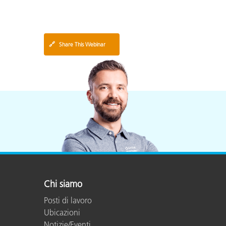
🔗
Share This Webinar
Chi siamo
Posti di lavoro
Ubicazioni
Notizie/Eventi