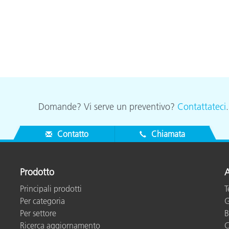
Domande? Vi serve un preventivo?
Contattateci
Contatto
Chiamata
Prodotto
A
Principali prodotti
T
Per categoria
G
Per settore
B
Ricerca aggiornamento
C