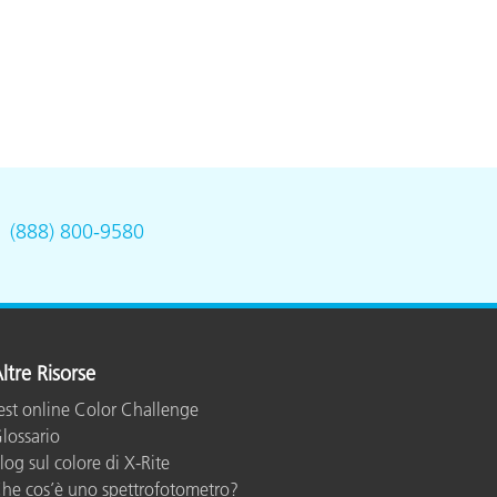
.
(888) 800-9580
ltre Risorse
est online Color Challenge
lossario
log sul colore di X-Rite
he cos’è uno spettrofotometro?