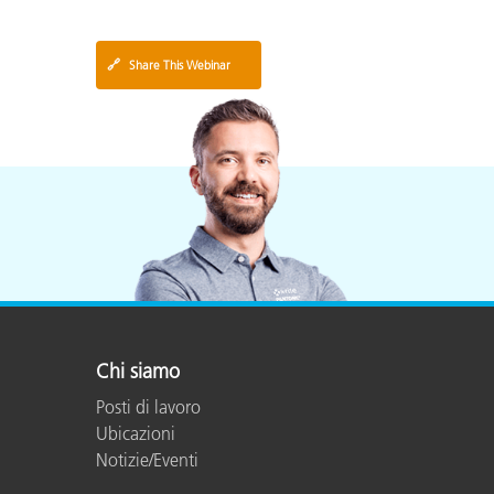
🔗
Share This Webinar
Chi siamo
Posti di lavoro
Ubicazioni
Notizie/Eventi