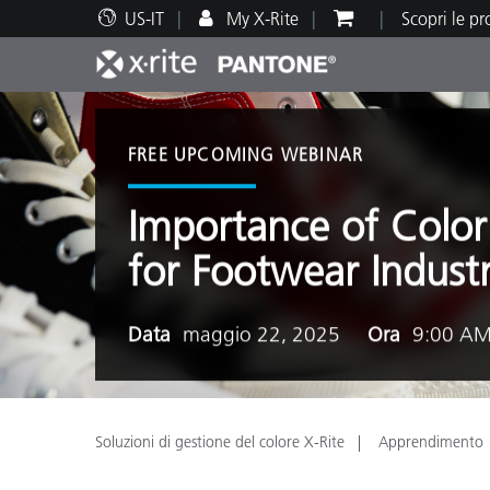
US-IT
My X-Rite
Scopri le p
Principali prodotti
Stampa e Packaging
Supporto tecnico
Risorse didattiche
Categ
Vernic
Assis
Form
FREE UPCOMING WEBINAR
Importance of Colo
for Footwear Indust
Brand
Automotive
Tessil
Data
maggio 22, 2025
Ora
9:00 AM
Soluzioni di gestione del colore X-Rite
Apprendimento
Produ