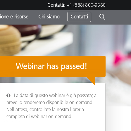
Contatti:
+1 (888) 800-9580
one e risorse
Chi siamo
Contatti
-
o
Webinar has passed!
La data di questo webinar è già passata; a
breve lo renderemo disponibile on-demand.
Nell’attesa, controllate la nostra libreria
completa di webinar on-demand.
y
Condividi
sumo