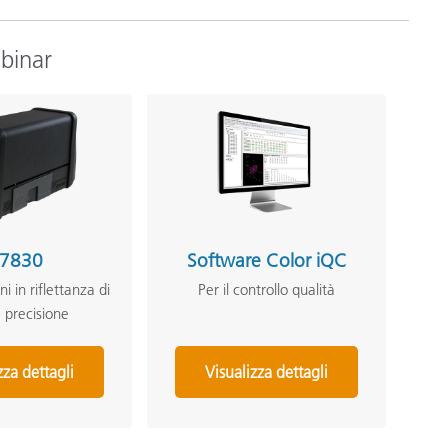
ebinar
i7830
Software Color iQC
i in riflettanza di
Per il controllo qualità
 precisione
zza dettagli
Visualizza dettagli