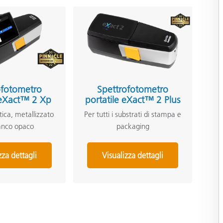
ofotometro
Spettrofotometro
 eXact™ 2 Xp
portatile eXact™ 2 Plus
stica, metallizzato
Per tutti i substrati di stampa e
anco opaco
packaging
zza dettagli
Visualizza dettagli