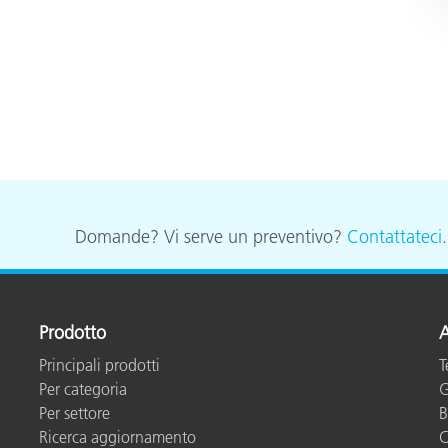
Domande? Vi serve un preventivo?
Contattateci
Prodotto
A
Principali prodotti
T
Per categoria
G
Per settore
B
Ricerca aggiornamento
C