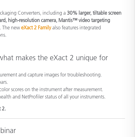
Carta
ckaging Converters, including a
30% larger, tiltable screen
ard, high-resolution camera, Mantis™ video targeting
Materiali per l’edilizia
w. The new
eXact 2 Family
also features integrated
ons.
Beni Durevoli
n what makes the eXact 2 unique for
surement and capture images for troubleshooting.
bars.
color scores on the instrument after measurement.
alth and NetProfiler status of all your instruments.
 2.
ebinar