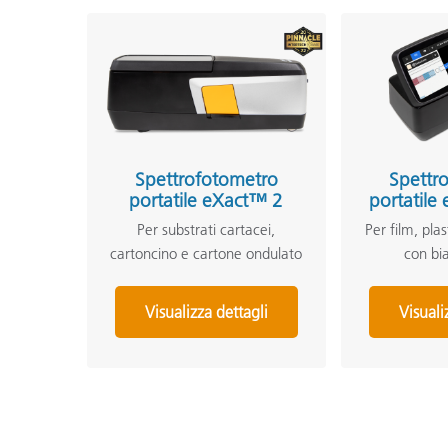
Spettrofotometro
Spettr
portatile eXact™ 2
portatile
Per substrati cartacei,
Per film, pla
cartoncino e cartone ondulato
con bi
Visualizza dettagli
Visuali