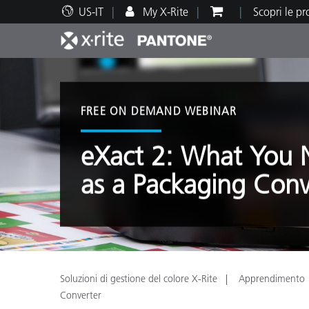
US-IT
My X-Rite
Scopri le p
Principali prodotti
Stampa e Packaging
Supporto tecnico
Risorse didattiche
Categ
Vernic
Assis
Form
FREE ON DEMAND WEBINAR
eXact 2: What You
as a Packaging Conv
Brand
Automotive
Tessil
Soluzioni di gestione del colore X-Rite
Apprendimento
Produ
Converter