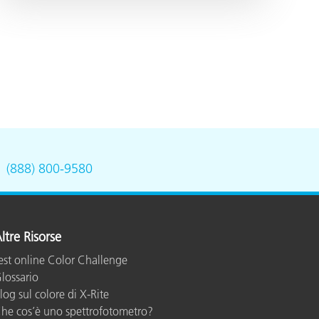
.
(888) 800-9580
ltre Risorse
est online Color Challenge
lossario
log sul colore di X-Rite
he cos’è uno spettrofotometro?