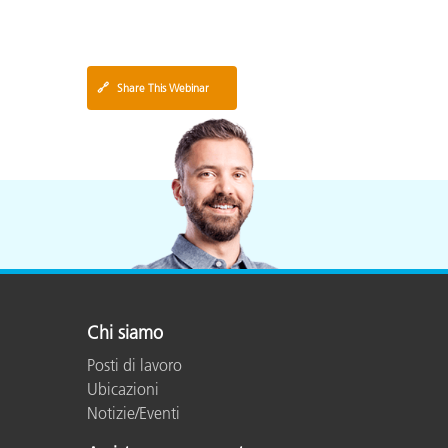
🔗
Share This Webinar
Chi siamo
Posti di lavoro
Ubicazioni
Notizie/Eventi