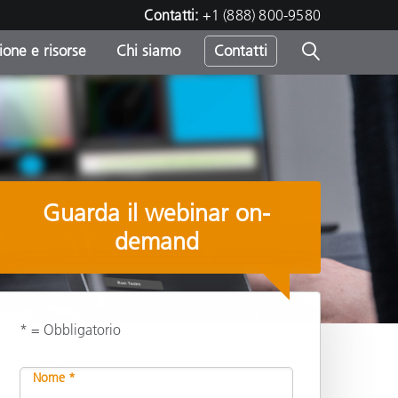
Contatti:
+1 (888) 800-9580
one e risorse
Chi siamo
Contatti
-
o
Guarda il webinar on-
demand
* = Obbligatorio
Condividi
Nome *
sumo