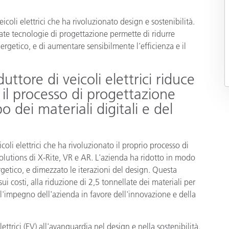
Carta
icoli elettrici che ha rivoluzionato design e sostenibilità.
zate tecnologie di progettazione permette di ridurre
Materiali per l’edilizia
rgetico, e di aumentare sensibilmente l’efficienza e il
Beni Durevoli
uttore di veicoli elettrici riduce
a il processo di progettazione
 dei materiali digitali e del
icoli elettrici che ha rivoluzionato il proprio processo di
lutions di X-Rite, VR e AR. L'azienda ha ridotto in modo
rgetico, e dimezzato le iterazioni del design. Questa
i costi, alla riduzione di 2,5 tonnellate dei materiali per
 l'impegno dell'azienda in favore dell'innovazione e della
ettrici (EV) all'avanguardia nel design e nella sostenibilità.