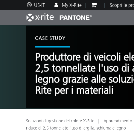
US-IT
My X-Rite
Scopri le p
Principali prodotti
Stampa e Packaging
Supporto tecnico
Risorse didattiche
Categ
Vernic
Assis
Form
CASE STUDY
Produttore di veicoli ele
2,5 tonnellate l'uso di 
legno grazie alle soluzi
Brand
Rite per i materiali
Automotive
Tessil
Soluzioni di gestione del colore X-Rite
Apprendimento
Produ
riduce di 2,5 tonnellate l'uso di argilla, schiuma e legno