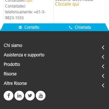
Contattateci
qui
.
Cliccate qui
Contattateci
telefonicamente: +61-3-
9823-1555
Contatto
Chiamata
Chi siamo
Assistenza e supporto
Prodotto
Risorse
Altre Risorse