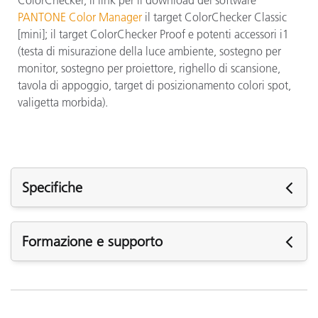
ColorChecker, il link per il download del software
PANTONE Color Manager
il target ColorChecker Classic
[mini]; il target ColorChecker Proof e potenti accessori i1
(testa di misurazione della luce ambiente, sostegno per
monitor, sostegno per proiettore, righello di scansione,
tavola di appoggio, target di posizionamento colori spot,
valigetta morbida).
Specifiche
Specifiche
Formazione e supporto
M
(
Assistenza tecnica
Apertura
d
Software :
s