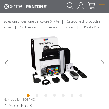
Soluzioni di gestione del colore X-Rite
Categorie di prodotti e
servizi
Calibrazione e profilazione del colore
i1Photo Pro 3
1
2
3
4
5
6
7
N. modello : EO3PHO
i1Photo Pro 3