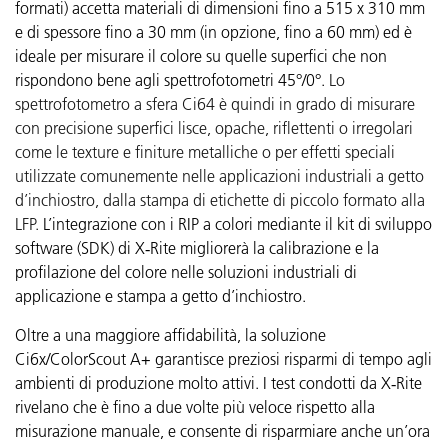
formati) accetta materiali di dimensioni fino a 515 x 310 mm
e di spessore fino a 30 mm (in opzione, fino a 60 mm) ed è
ideale per misurare il colore su quelle superfici che non
rispondono bene agli spettrofotometri 45°/0°.
Lo
spettrofotometro a sfera Ci64 è quindi in grado di misurare
con precisione superfici lisce, opache, riflettenti o irregolari
come le texture e finiture metalliche o per effetti speciali
utilizzate comunemente nelle applicazioni industriali a getto
d’inchiostro, dalla stampa di etichette di piccolo formato alla
LFP.
L’integrazione con i RIP a colori mediante il kit di sviluppo
software (SDK) di X‑Rite migliorerà la calibrazione e la
profilazione del colore nelle soluzioni industriali di
applicazione e stampa a getto d’inchiostro.
Oltre a una maggiore affidabilità, la soluzione
Ci6x/ColorScout A+ garantisce preziosi risparmi di tempo agli
ambienti di produzione molto attivi. I test condotti da X‑Rite
rivelano che è fino a due volte più veloce rispetto alla
misurazione manuale, e consente di risparmiare anche un’ora