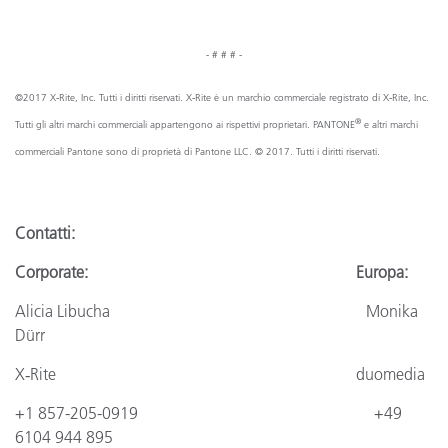
- # # # -
©2017 X‑Rite, Inc. Tutti i diritti riservati. X‑Rite è un marchio commerciale registrato di X‑Rite, Inc.
®
Tutti gli altri marchi commerciali appartengono ai rispettivi proprietari. PANTONE
e altri marchi
commerciali Pantone sono di proprietà di Pantone LLC. © 2017. Tutti i diritti riservati.
Contatti:
Corporate: Europa:
Alicia Libucha Monika
Dürr
X‑Rite duomedia
+1 857-205-0919 +49
6104 944 895