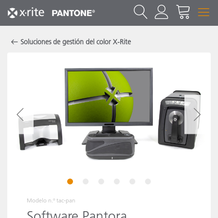
Soluciones de gestión del color X-Rite
1
2
3
4
5
6
Modelo n.º
tac-pan
Software Pantora