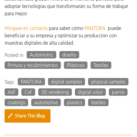
adoptar tecnologías que transformarán su forma de trabajar
para mejor.
Póngase en contacto
para saber cómo
PANTORA
puede
beneficiar a su empresa y optimizar su producción con
muestras digitales de alta calidad.
Automotriz
diseño
Posted in
Pintura y recubrimientos
Plásticos
Textiles
PANTORA
digital samples
physical samples
Tags:
AxF
CxF
3D rendering
digital color
paints
coatings
automotive
plastics
textiles
🔗
Share This Blog