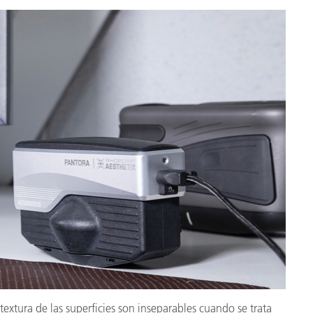
cantes de Cosméticos
Papel
Materiales de Construcci
Bienes Duraderos
 textura de las superficies son inseparables cuando se trata