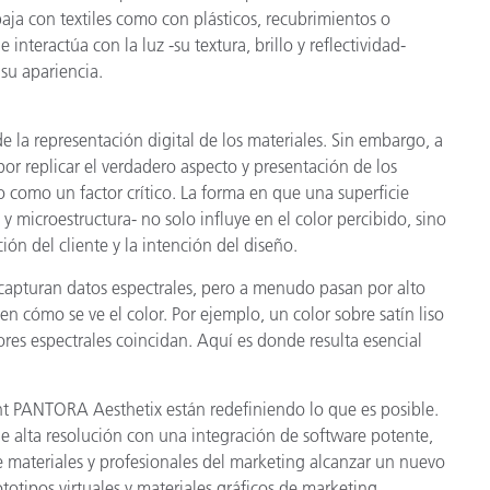
abaja con textiles como con plásticos, recubrimientos o
nteractúa con la luz -su textura, brillo y reflectividad-
 su apariencia.
de la representación digital de los materiales. Sin embargo, a
por replicar el verdadero aspecto y presentación de los
 como un factor crítico. La forma en que una superficie
 y microestructura- no solo influye en el color percibido, sino
ión del cliente y la intención del diseño.
 capturan datos espectrales, pero a menudo pasan por alto
 en cómo se ve el color. Por ejemplo, un color sobre satín liso
ores espectrales coincidan. Aquí es donde resulta esencial
t PANTORA Aesthetix están redefiniendo lo que es posible.
e alta resolución con una integración de software potente,
e materiales y profesionales del marketing alcanzar un nuevo
ototipos virtuales y materiales gráficos de marketing.