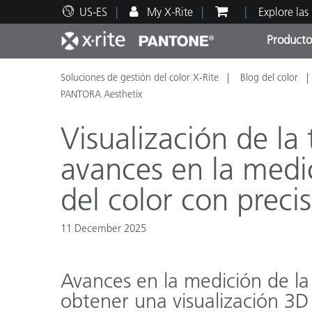
US-ES
My X-Rite
Explore las
Producto
Soluciones de gestión del color X-Rite
Blog del color
Principales productos
Impresión y Empaques
Soporte técnico
Recursos educativos
Categ
Pintu
Servi
Adies
PANTORA Aesthetix
Visualización de la 
avances en la medic
del color con preci
Brand
Automotriz
11 December 2025
Textil
Avances en la medición de la 
obtener una visualización 3D