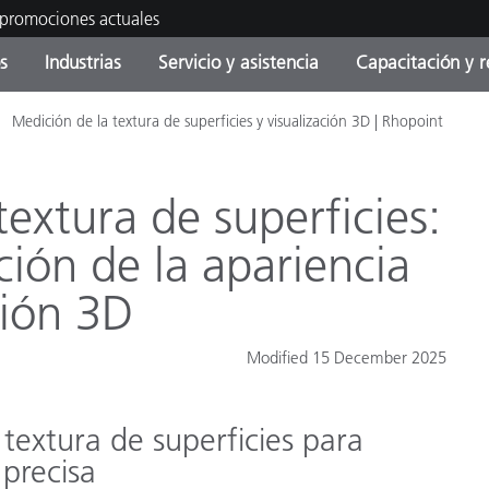
 promociones actuales
s
Industrias
Servicio y asistencia
Capacitación y r
Medición de la textura de superficies y visualización 3D | Rhopoint
orías de Producto
ras y Recubrimientos
cio y mantenimiento
tramiento
Productos fuera de
OEM Display & Printer
Contacte con nuestro equ
Consultas y auditorías
producción - Encuentra s
Manufacturers
actualización
textura de superficies:
Promociones actuales
ión de la apariencia
Productos Envasados
Top Descargas
Online Store
sión 3D
 Experience Center
Otros recursos
Modified 15 December 2025
Food Color Measurement
es
Ciencias de vida
textura de superficies para
Productos Electrónicos
 precisa