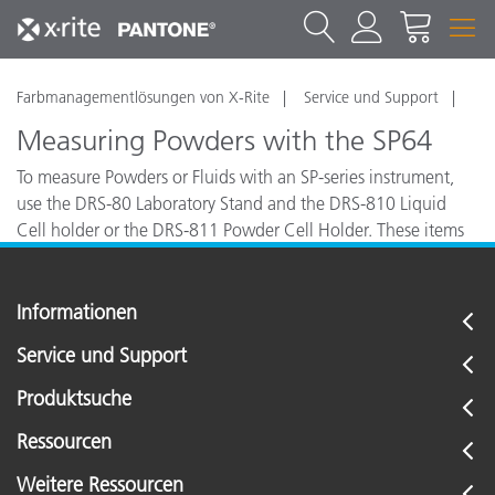
Farbmanagementlösungen von X-Rite
Service und Support
Measuring Powders with the SP64
To measure Powders or Fluids with an SP-series instrument,
use the DRS-80 Laboratory Stand and the DRS-810 Liquid
Cell holder or the DRS-811 Powder Cell Holder. These items
are described in our brochure "Rigs & Jigs".
Informationen
Service und Support
Produktsuche
Ressourcen
Weitere Ressourcen