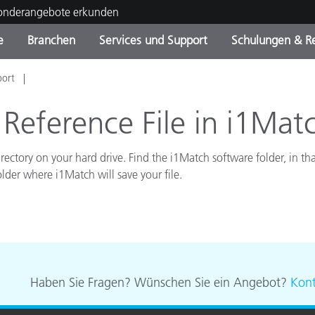
Sonderangebote erkunden
e
Branchen
Services und Support
Schulungen & R
port
ktkategorien
ichmittel und Lacke
ce und Wartung
ldung
Eingestellte Produkte - Fi
OEM Display & Printer
Kontakt zu unserem Tea
Beratungen & Audits
Sie Ihr Upgrade
Manufacturers
 Reference File in i1Mat
Laufende Sonderaktionen
irectory on your hard drive. Find the i1Match software folder, in th
Online Store
Verbrauchsgüter
Top Downloads
older where i1Match will save your file.
 Experience Center
Weitere Ressourcen
Food Color Measurement
Biowissenschaften
Haben Sie Fragen? Wünschen Sie ein Angebot?
Kont
Unterhaltungselektronik
tikhersteller