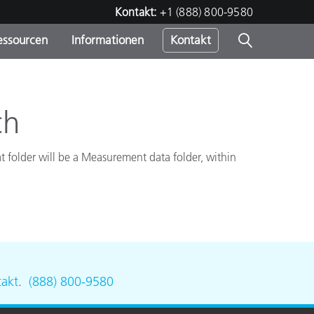
Kontakt:
+1 (888) 800-9580
essourcen
Informationen
Kontakt
nden
m
ch
at folder will be a Measurement data folder, within
akt
.
(888) 800-9580