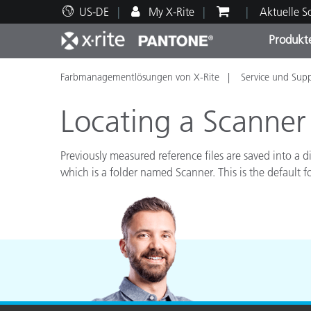
US-DE
My X-Rite
Aktuelle 
Produkt
Farbmanagementlösungen von X-Rite
Service und Sup
Spitzenprodukte
Druck und Verpackung
Technischer Support
Pädagogische Ressourcen
Produ
Anstr
Servi
Ausbi
Locating a Scanner
Previously measured reference files are saved into a d
which is a folder named Scanner. This is the default f
Brand
Automobil
Textil
Kosme