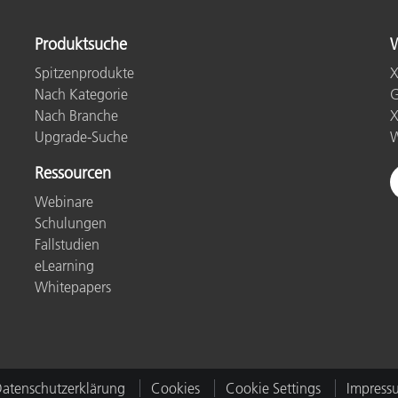
Papier
Produktsuche
W
Baumaterialien
Spitzenprodukte
X
Gebrauchsgüter
Nach Kategorie
G
Nach Branche
X
Upgrade-Suche
W
Ressourcen
Webinare
Schulungen
Fallstudien
eLearning
Whitepapers
atenschutzerklärung
Cookies
Cookie Settings
Impress