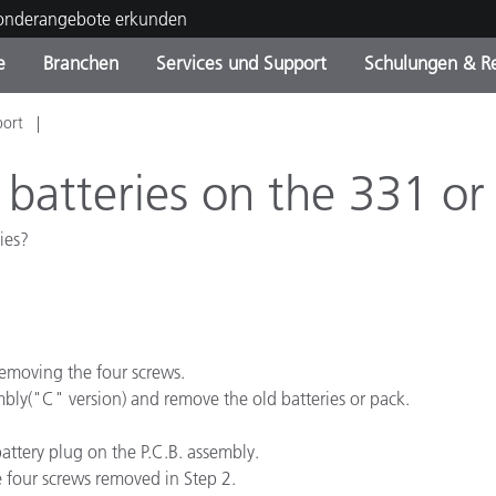
Sonderangebote erkunden
e
Branchen
Services und Support
Schulungen & R
port
ktkategorien
ichmittel und Lacke
ce und Wartung
ldung
Eingestellte Produkte - Fi
OEM Display & Printer
Kontakt zu unserem Tea
Beratungen & Audits
Sie Ihr Upgrade
Manufacturers
 batteries on the 331 or
Laufende Sonderaktionen
ies?
Online Store
Verbrauchsgüter
Top Downloads
 Experience Center
Weitere Ressourcen
emoving the four screws.
Food Color Measurement
mbly("C" version) and remove the old batteries or pack.
Biowissenschaften
battery plug on the P.C.B. assembly.
Unterhaltungselektronik
e four screws removed in Step 2.
tikhersteller