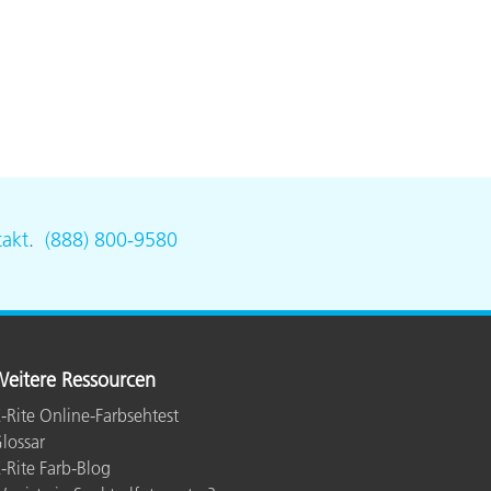
akt
.
(888) 800-9580
eitere Ressourcen
-Rite Online-Farbsehtest
lossar
-Rite Farb-Blog