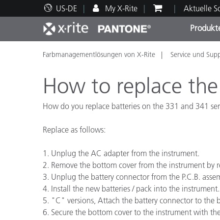
US-DE
My X-Rite
Aktuelle 
Produkt
Farbmanagementlösungen von X-Rite
Service und Sup
Spitzenprodukte
Druck und Verpackung
Technischer Support
Pädagogische Ressourcen
Produ
Anstr
Servi
Ausbi
How to replace the
How do you replace batteries on the 331 and 341 ser
Replace as follows:
Brand
Automobil
1. Unplug the AC adapter from the instrument.
Textil
2. Remove the bottom cover from the instrument by r
3. Unplug the battery connector from the P.C.B. asse
4. Install the new batteries / pack into the instrument.
5. "C" versions, Attach the battery connector to the 
6. Secure the bottom cover to the instrument with th
Kosme