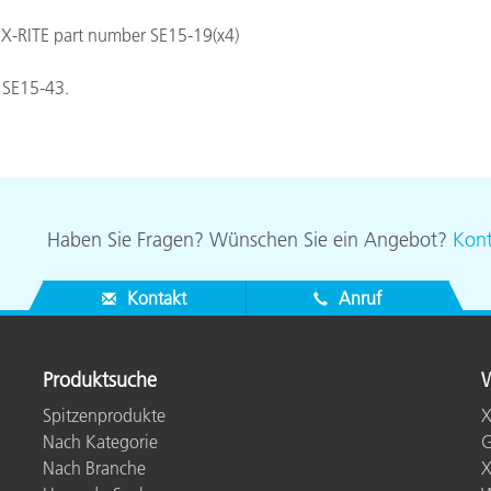
Papier
X-RITE part number SE15-19(x4)
Baumaterialien
 SE15-43.
Gebrauchsgüter
Haben Sie Fragen? Wünschen Sie ein Angebot?
Kont
Kontakt
Anruf
Produktsuche
W
Spitzenprodukte
X
Nach Kategorie
G
Nach Branche
X