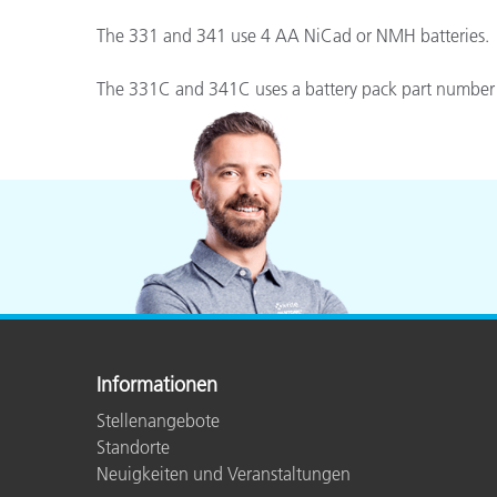
Kunststoff
The 331 and 341 use 4 AA NiCad or NMH batteries. 
The 331C and 341C uses a battery pack part number
Informationen
Stellenangebote
Standorte
Neuigkeiten und Veranstaltungen