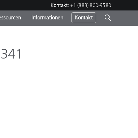
Kontakt:
+1 (888) 800-9580
essourcen
Informationen
Kontakt
nden
m
 341