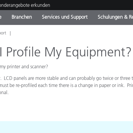
Sonderangebote erkunden
e
Branchen
Services und Support
Schulungen & R
port
ktkategorien
ichmittel und Lacke
ce und Wartung
ldung
Eingestellte Produkte - Fi
OEM Display & Printer
Kontakt zu unserem Tea
Beratungen & Audits
Sie Ihr Upgrade
Manufacturers
I Profile My Equipment?
Laufende Sonderaktionen
 my printer and scanner?
Online Store
Verbrauchsgüter
Top Downloads
. LCD panels are more stable and can probably go twice or three ti
 Experience Center
ust be re-profiled each time there is a change in paper or ink. Pri
Weitere Ressourcen
onal.
Food Color Measurement
Biowissenschaften
Unterhaltungselektronik
tikhersteller