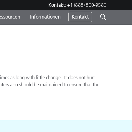
Kontakt:
+1 (888) 800-9580
essourcen
Informationen
Kontakt
nden
m
mes as long with little change. It does not hurt
nters also should be maintained to ensure that the