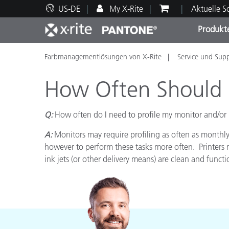
US-DE
My X-Rite
Aktuelle 
Produkt
Farbmanagementlösungen von X-Rite
Service und Sup
Spitzenprodukte
Druck und Verpackung
Technischer Support
Pädagogische Ressourcen
Produ
Anstr
Servi
Ausbi
How Often Should 
Q:
How often do I need to profile my monitor and/or
A:
Monitors may require profiling as often as monthly
Brand
however to perform these tasks more often. Printers m
Automobil
ink jets (or other delivery means) are clean and functi
Textil
Kosme