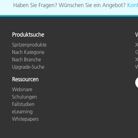
Haben Sie Fragen? Wünschen Sie ein Angebot?
Kont
Papier
Baumaterialien
Gebrauchsgüter
Produktsuche
W
Spitzenprodukte
X
Nach Kategorie
G
Nach Branche
X
Upgrade-Suche
W
Ressourcen
Webinare
Schulungen
Fallstudien
eLearning
Whitepapers