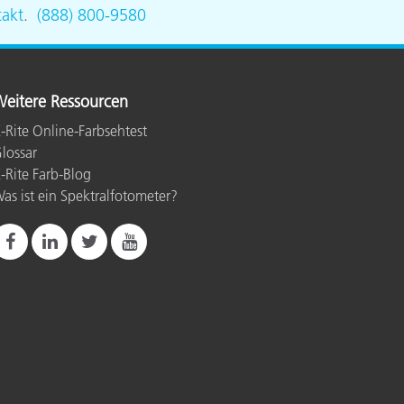
akt
.
(888) 800-9580
eitere Ressourcen
-Rite Online-Farbsehtest
lossar
-Rite Farb-Blog
as ist ein Spektralfotometer?