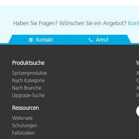
Papier
Baumaterialien
Haben Sie Fragen? Wünschen Sie ein Angebot?
Kont
Gebrauchsgüter
Kontakt
Anruf
Produktsuche
W
Spitzenprodukte
X
Nach Kategorie
G
Nach Branche
X
Upgrade-Suche
W
Ressourcen
Webinare
Schulungen
Fallstudien