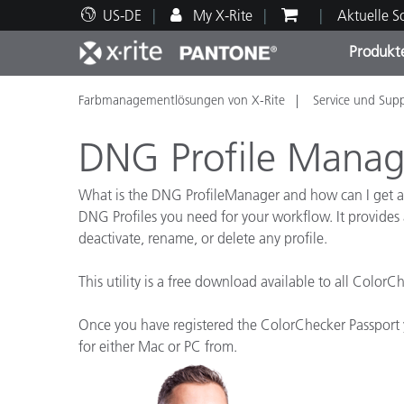
US-DE
My X-Rite
Aktuelle 
Produkt
Farbmanagementlösungen von X-Rite
Service und Sup
Spitzenprodukte
Druck und Verpackung
Technischer Support
Pädagogische Ressourcen
Produ
Anstr
Servi
Ausbi
DNG Profile Manag
What is the DNG ProfileManager and how can I get a
DNG Profiles you need for your workflow. It provides a 
deactivate, rename, or delete any profile.
Brand
Automobil
This utility is a free download available to all Color
Textil
Once you have registered the ColorChecker Passport yo
for either Mac or PC from.
Kosme