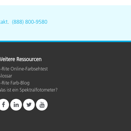
akt
.
(888) 800-9580
eitere Ressourcen
-Rite Online-Farbsehtest
lossar
-Rite Farb-Blog
as ist ein Spektralfotometer?