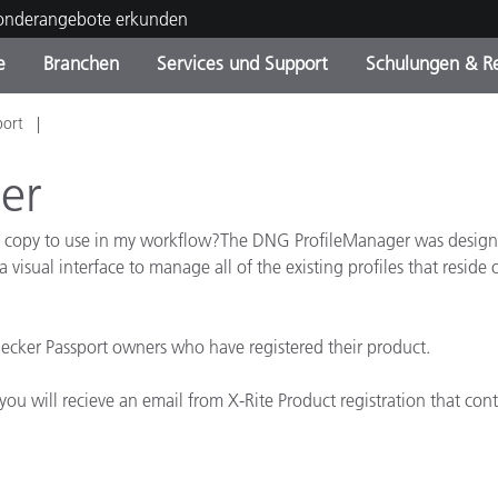
Sonderangebote erkunden
e
Branchen
Services und Support
Schulungen & R
port
ktkategorien
ichmittel und Lacke
ce und Wartung
ldung
Eingestellte Produkte - Fi
OEM Display & Printer
Kontakt zu unserem Tea
Beratungen & Audits
Sie Ihr Upgrade
Manufacturers
er
Laufende Sonderaktionen
 copy to use in my workflow?The DNG ProfileManager was designe
Online Store
Verbrauchsgüter
visual interface to manage all of the existing profiles that reside 
Top Downloads
 Experience Center
Weitere Ressourcen
Checker Passport owners who have registered their product.
Food Color Measurement
u will recieve an email from X-Rite Product registration that cont
Biowissenschaften
Unterhaltungselektronik
tikhersteller