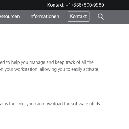
Kontakt:
+1 (888) 800-9580
essourcen
Informationen
Kontakt
nden
m
d to help you manage and keep track of all the
on your workstation, allowing you to easily activate,
ains the links you can download the software utility