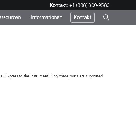
Kontakt:
+1 (888) 800-9580
essourcen
Informationen
Kontakt
nden
m
l Express to the instrument. Only these ports are supported