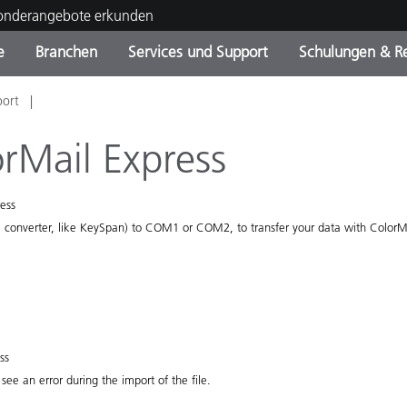
Sonderangebote erkunden
e
Branchen
Services und Support
Schulungen & R
port
ktkategorien
ichmittel und Lacke
ce und Wartung
ldung
Eingestellte Produkte - Fi
OEM Display & Printer
Kontakt zu unserem Tea
Beratungen & Audits
Sie Ihr Upgrade
Manufacturers
rMail Express
Laufende Sonderaktionen
ress
Online Store
Verbrauchsgüter
Top Downloads
 converter, like KeySpan) to COM1 or COM2, to transfer your data with ColorMai
 Experience Center
Weitere Ressourcen
Food Color Measurement
Biowissenschaften
ss
see an error during the import of the file.
Unterhaltungselektronik
tikhersteller