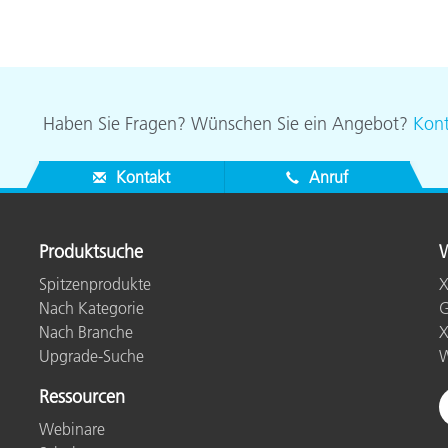
Papier
Baumaterialien
Gebrauchsgüter
Haben Sie Fragen? Wünschen Sie ein Angebot?
Kont
Kontakt
Anruf
Produktsuche
W
Spitzenprodukte
X
Nach Kategorie
G
Nach Branche
X
Upgrade-Suche
W
Ressourcen
Webinare