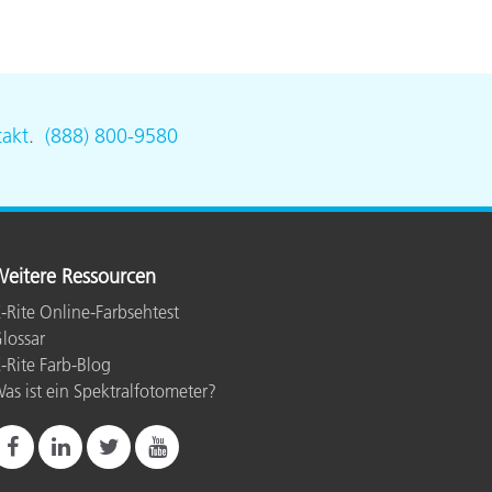
akt
.
(888) 800-9580
eitere Ressourcen
-Rite Online-Farbsehtest
lossar
-Rite Farb-Blog
as ist ein Spektralfotometer?