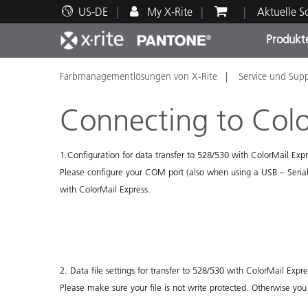
US-DE
My X-Rite
Aktuelle 
Produkt
Farbmanagementlösungen von X-Rite
Service und Sup
Spitzenprodukte
Druck und Verpackung
Technischer Support
Pädagogische Ressourcen
Produ
Anstr
Servi
Ausbi
Connecting to Colo
1.
Configuration for data transfer to 528/530 with ColorMail Exp
Please configure your COM port (also when using a USB – Serial
Brand
with ColorMail Express.
Automobil
Textil
2.
Data file settings for transfer to 528/530 with ColorMail Expre
Please make sure your file is not write protected. Otherwise you 
Kosme