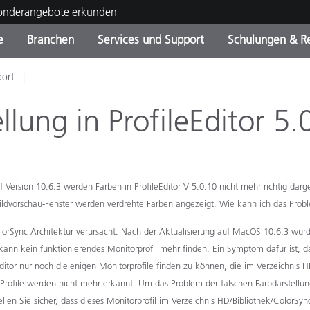
Sonderangebote erkunden
e
Branchen
Services und Support
Schulungen & R
port
ktkategorien
ichmittel und Lacke
ce und Wartung
ldung
Eingestellte Produkte - Fi
OEM Display & Printer
Kontakt zu unserem Tea
Beratungen & Audits
Sie Ihr Upgrade
Manufacturers
ellung in ProfileEditor 
Laufende Sonderaktionen
Online Store
Verbrauchsgüter
Top Downloads
sion 10.6.3 werden Farben in ProfileEditor V 5.0.10 nicht mehr richtig darges
 Experience Center
Weitere Ressourcen
Bildvorschau-Fenster werden verdrehte Farben angezeigt. Wie kann ich das Pro
lorSync Architektur verursacht. Nach der Aktualisierung auf MacOS 10.6.3 wurd
Food Color Measurement
0 kann kein funktionierendes Monitorprofil mehr finden. Ein Symptom dafür ist, da
Biowissenschaften
tor nur noch diejenigen Monitorprofile finden zu können, die im Verzeichnis HD
ofile werden nicht mehr erkannt. Um das Problem der falschen Farbdarstellung i
Unterhaltungselektronik
len Sie sicher, dass dieses Monitorprofil im Verzeichnis HD/Bibliothek/ColorSync/
tikhersteller