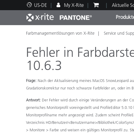
US-DE
My X-Rite
Aktuelle 
Produkt
Farbmanagementlösungen von X-Rite
Service und Sup
Spitzenprodukte
Druck und Verpackung
Technischer Support
Pädagogische Ressourcen
Produ
Anstr
Servi
Ausbi
Fehler in Farbdarst
10.6.3
Frage:
Nach der Aktualisierung meines MacOS SnowLeopard auf Ver
Brand
Gradationskorrektur nur noch schwarze Farbfelder an, oder im 
Automobil
Textil
Antwort:
Der Fehler wird durch einige Veränderungen an der Co
generisches Monitorprofil voreingestellt und ProfileEditor 5.0.1
Monitorprofilname mehr angezeigt wird. Zudem scheint ProfileEdi
Verzeichnis HD/Benutzer/<Benutzername>/Bibliothek/ColorSync/Pr
> Monitore > Farbe und weisen ein gültiges Monitorprofil zu. Stel
Kosme