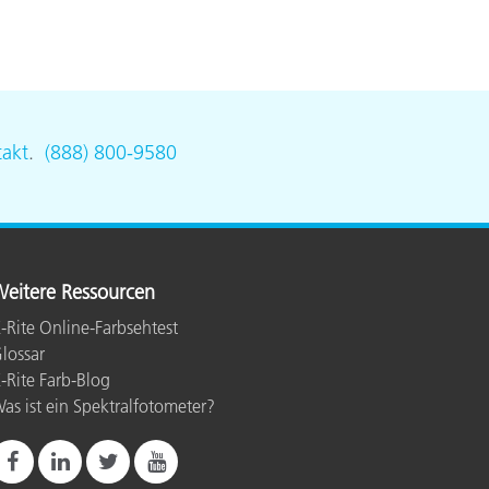
akt
.
(888) 800-9580
eitere Ressourcen
-Rite Online-Farbsehtest
lossar
-Rite Farb-Blog
as ist ein Spektralfotometer?