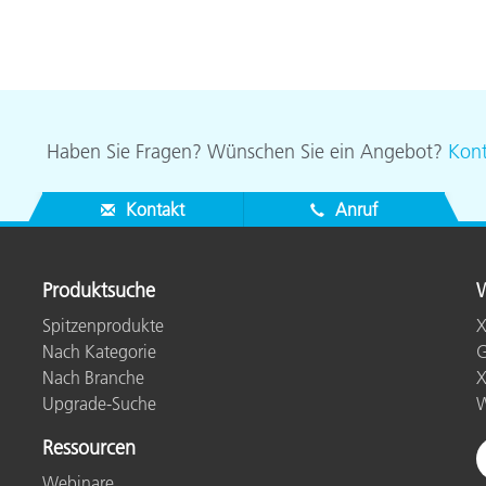
Papier
Baumaterialien
Gebrauchsgüter
Haben Sie Fragen? Wünschen Sie ein Angebot?
Kont
Kontakt
Anruf
Produktsuche
W
Spitzenprodukte
X
Nach Kategorie
G
Nach Branche
X
Upgrade-Suche
W
Ressourcen
Webinare