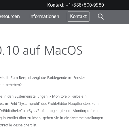
Kontakt:
+1 (888) 800-9580
essourcen
Informationen
Kontakt
nden
m
5.0.10 auf MacOS
tellt. Zum Beispiel zeigt die Farblegende im Fenster
blem beheben?
e in den Systemeinstellungen > Monitore > Farbe ein
ss im Feld 'Systemprofil' des ProfileEditor Hauptfensters kein
/Bibliothek/ColorSync/Profile abgelegt sind. Monitorprofile im
n ProfileEditor zu lösen, gehen Sie in die Systemeinstellungen
Profile gespeichert ist.