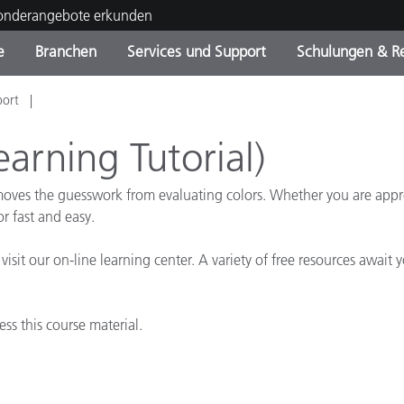
Sonderangebote erkunden
e
Branchen
Services und Support
Schulungen & R
port
ktkategorien
ichmittel und Lacke
ce und Wartung
ldung
Eingestellte Produkte - Fi
OEM Display & Printer
Kontakt zu unserem Tea
Beratungen & Audits
Sie Ihr Upgrade
Manufacturers
arning Tutorial)
Laufende Sonderaktionen
emoves the guesswork from evaluating colors. Whether you are app
Online Store
Verbrauchsgüter
r fast and easy.
Top Downloads
 Experience Center
sit our on-line learning center. A variety of free resources await
Weitere Ressourcen
Food Color Measurement
ss this course material.
Biowissenschaften
Unterhaltungselektronik
tikhersteller