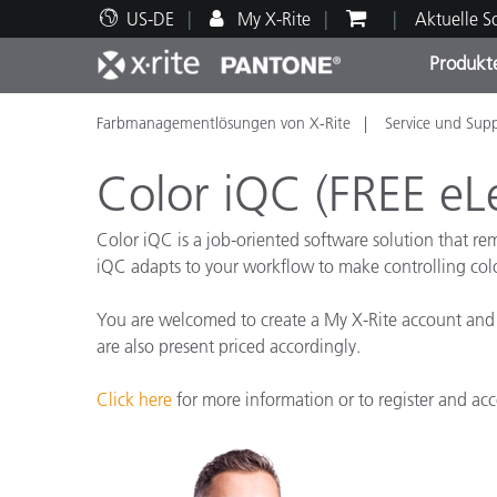
US-DE
My X-Rite
Aktuelle 
Produkt
Farbmanagementlösungen von X-Rite
Service und Sup
Spitzenprodukte
Druck und Verpackung
Technischer Support
Pädagogische Ressourcen
Produ
Anstr
Servi
Ausbi
Color iQC (FREE eLe
Color iQC is a job-oriented software solution that r
iQC adapts to your workflow to make controlling colo
Brand
You are welcomed to create a My X-Rite account and vi
Automobil
are also present priced accordingly.
Textil
Click here
for more information or to register and acce
Kosme