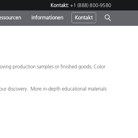
Kontakt:
+1 (888) 800-9580
essourcen
Informationen
Kontakt
nden
m
roving production samples or finished goods, Color
 your discovery. More in-depth educational materials