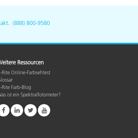
akt
.
(888) 800-9580
eitere Ressourcen
-Rite Online-Farbsehtest
lossar
-Rite Farb-Blog
as ist ein Spektralfotometer?