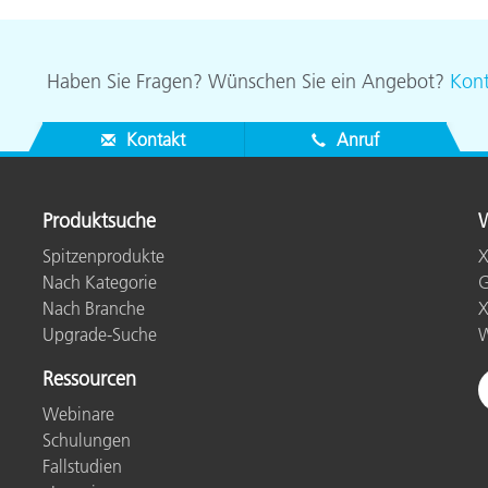
Papier
Baumaterialien
Haben Sie Fragen? Wünschen Sie ein Angebot?
Kont
Gebrauchsgüter
Kontakt
Anruf
Produktsuche
W
Spitzenprodukte
X
Nach Kategorie
G
Nach Branche
X
Upgrade-Suche
W
Ressourcen
Webinare
Schulungen
Fallstudien